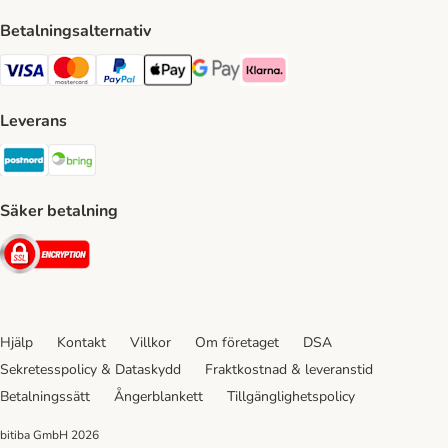
Betalningsalternativ
VISA Payment Method
Mastercard Payment Method
Paypal Payment Method
Apple Pay Payment Method
Google Pay Payment Method
Klarna Payment Method
Leverans
Postnord Shipping Method
Bring Shipping Method
Säker betalning
Security
Hjälp
Kontakt
Villkor
Om företaget
DSA
Sekretesspolicy & Dataskydd
Fraktkostnad & leveranstid
Betalningssätt
Ångerblankett
Tillgänglighetspolicy
bitiba GmbH
2026