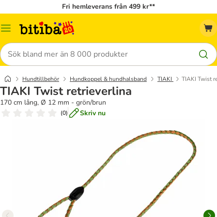
Fri hemleverans från 499 kr**
Meny
Sök
Hundtillbehör
Hundkoppel & hundhalsband
TIAKI
TIAKI Twist re
TIAKI Twist retrieverlina
170 cm lång, Ø 12 mm - grön/brun
Skriv nu
(
0
)