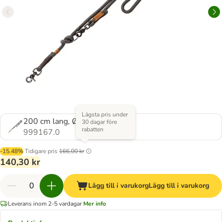
Lägsta pris under
200 cm lang, Ø 13 mm
30 dagar före
rabatten
999167.0
-15.48%
Tidigare pris
166,00 kr
140,30 kr
Lägg till i varukorg
Lägg till i varukorg
Leverans inom 2-5 vardagar
Mer info