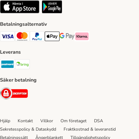
Betalningsalternativ
VISA Payment Method
Mastercard Payment Method
Paypal Payment Method
Apple Pay Payment Method
Google Pay Payment Method
Klarna Payment Method
Leverans
Postnord Shipping Method
Bring Shipping Method
Säker betalning
Security
Hjälp
Kontakt
Villkor
Om företaget
DSA
Sekretesspolicy & Dataskydd
Fraktkostnad & leveranstid
Betalningssätt
Ångerblankett
Tillgänglighetspolicy