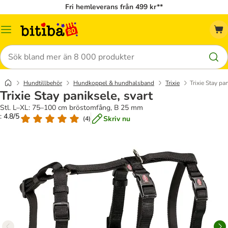
Fri hemleverans från 499 kr**
Meny
Sök
Hundtillbehör
Hundkoppel & hundhalsband
Trixie
Trixie Stay pan
Trixie Stay paniksele, svart
Stl. L–XL: 75–100 cm bröstomfång, B 25 mm
: 4.8/5
Skriv nu
(
4
)