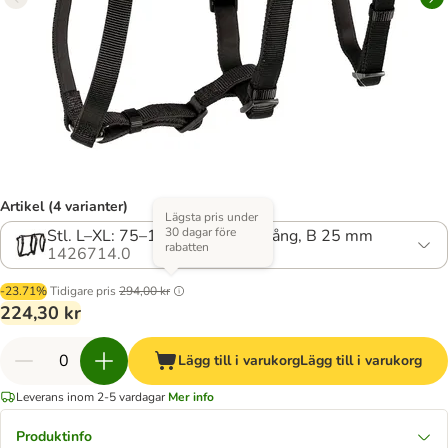
Artikel (4 varianter)
Lägsta pris under
30 dagar före
Stl. L–XL: 75–100 cm bröstomfång, B 25 mm
rabatten
1426714.0
-23.71%
Tidigare pris
294,00 kr
224,30 kr
Lägg till i varukorg
Lägg till i varukorg
Leverans inom 2-5 vardagar
Mer info
Produktinfo