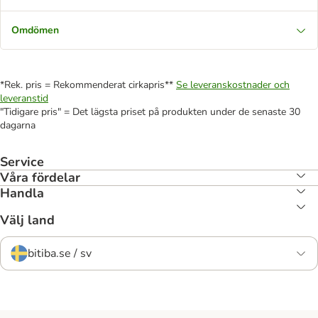
Omdömen
*Rek. pris = Rekommenderat cirkapris**
Se leveranskostnader och
leveranstid
"Tidigare pris" = Det lägsta priset på produkten under de senaste 30
dagarna
Service
Våra fördelar
Handla
Välj land
bitiba.se / sv