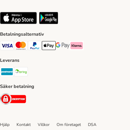
Betalningsalternativ
VISA Payment Method
Mastercard Payment Method
Paypal Payment Method
Apple Pay Payment Method
Google Pay Payment Method
Klarna Payment Method
Leverans
Postnord Shipping Method
Bring Shipping Method
Säker betalning
Security
Hjälp
Kontakt
Villkor
Om företaget
DSA