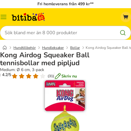
Fri hemleverans från 499 kr**
Meny
Sök
Hundtillbehör
Hundleksaker
Bollar
Kong Airdog Squeaker Ball t
Kong Airdog Squeaker Ball
tennisbollar med pipljud
Medium: Ø 6 cm, 3-pack
: 4.2/5
Skriv nu
(
31
)