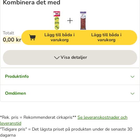
Kombinera det med
Totalt
Lägg till båda i
Lägg till båda i
0,00 kr
varukorg
varukorg
Visa detaljer
Produktinfo
Omdömen
*Rek. pris = Rekommenderat cirkapris**
Se leveranskostnader och
leveranstid
"Tidigare pris" = Det lägsta priset på produkten under de senaste 30
dagarna