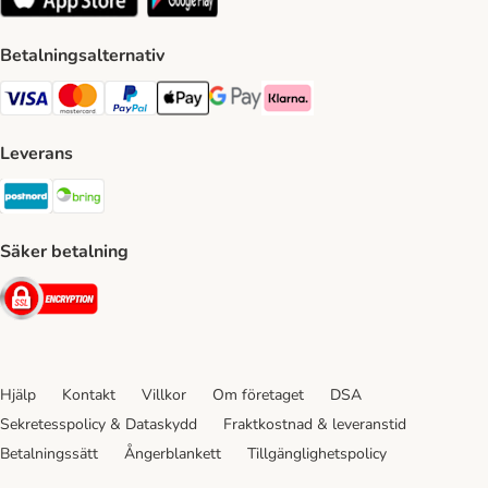
Betalningsalternativ
VISA Payment Method
Mastercard Payment Method
Paypal Payment Method
Apple Pay Payment Method
Google Pay Payment Method
Klarna Payment Method
Leverans
Postnord Shipping Method
Bring Shipping Method
Säker betalning
Security
Hjälp
Kontakt
Villkor
Om företaget
DSA
Sekretesspolicy & Dataskydd
Fraktkostnad & leveranstid
Betalningssätt
Ångerblankett
Tillgänglighetspolicy