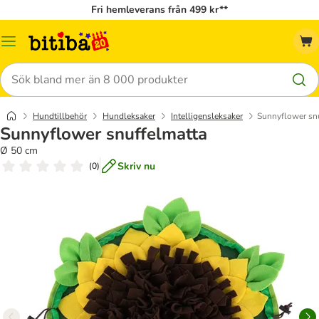
Fri hemleverans från 499 kr**
Meny
Sök
Hundtillbehör
Hundleksaker
Intelligensleksaker
Sunnyflower sn
Sunnyflower snuffelmatta
Ø 50 cm
Skriv nu
(
0
)