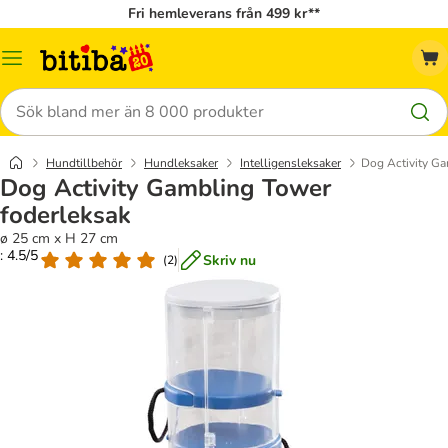
Fri hemleverans från 499 kr**
Meny
Sök
Hundtillbehör
Hundleksaker
Intelligensleksaker
Dog Activity Ga
Dog Activity Gambling Tower
foderleksak
ø 25 cm x H 27 cm
: 4.5/5
Skriv nu
(
2
)