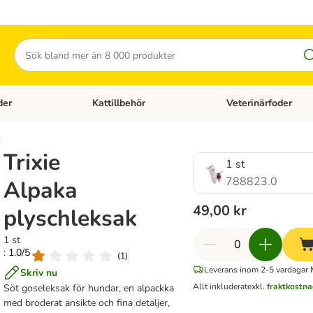
Sök
der
Kattillbehör
Veterinärfoder
egory menu: Hundtillbehör
Open category menu: Kattfoder
Open category menu: K
k
Trixie
1 st
788823.0
Alpaka
49,00 kr
plyschleksak
1 st
: 1.0/5
(
1
)
Leverans inom 2-5 vardagar
Skriv nu
Allt inkluderat
exkl.
fraktkostna
Söt goseleksak för hundar, en alpackka
med broderat ansikte och fina detaljer,