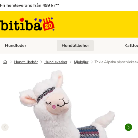
Fri hemleverans från 499 kr**
Hundfoder
Hundtillbehör
Kattfo
Open category menu: Hundfoder
Open cat
Hundtillbehör
Hundleksaker
Mjukdjur
Trixie Alpaka plyschleksa