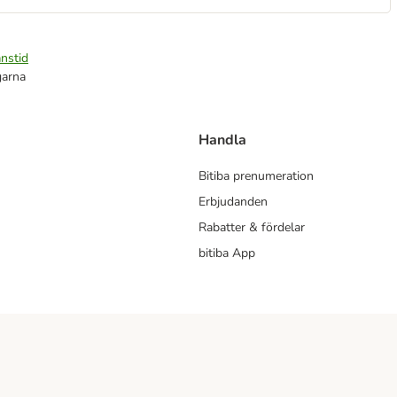
nstid
garna
Handla
Bitiba prenumeration
Erbjudanden
Rabatter & fördelar
bitiba App