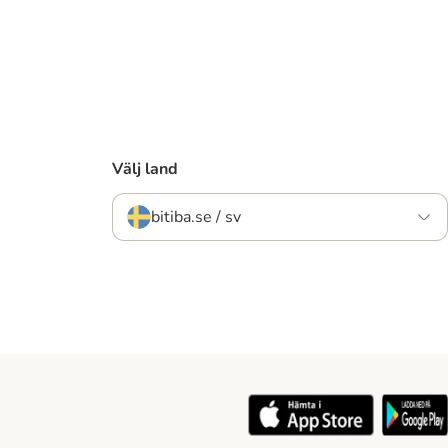
Välj land
bitiba.se / sv