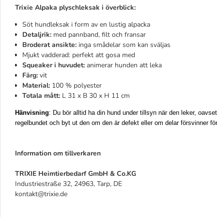
Trixie Alpaka plyschleksak i överblick:
Söt hundleksak i form av en lustig alpacka
Detaljrik:
med pannband, filt och fransar
Broderat ansikte:
inga smådelar som kan sväljas
Mjukt vadderad: perfekt att gosa med
Squeaker i huvudet:
animerar hunden att leka
Färg:
vit
Material:
100 % polyester
Totala mått:
L 31 x B 30 x H 11 cm
Hänvisning
: Du bör alltid ha din hund under tillsyn när den leker, oavs
regelbundet och byt ut den om den är defekt eller om delar försvinner för
Information om tillverkaren
TRIXIE Heimtierbedarf GmbH & Co.KG
Industriestraße 32, 24963, Tarp, DE
kontakt@trixie.de