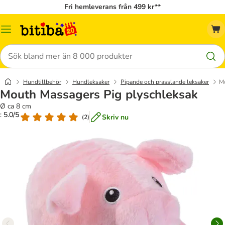
Fri hemleverans från 499 kr**
Meny
Sök
Hundtillbehör
Hundleksaker
Pipande och prasslande leksaker
Mo
Mouth Massagers Pig plyschleksak
Ø ca 8 cm
: 5.0/5
Skriv nu
(
2
)