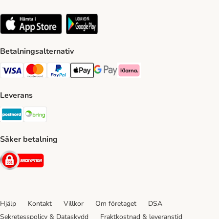
Betalningsalternativ
VISA Payment Method
Mastercard Payment Method
Paypal Payment Method
Apple Pay Payment Method
Google Pay Payment Method
Klarna Payment Method
Leverans
Postnord Shipping Method
Bring Shipping Method
Säker betalning
Security
Hjälp
Kontakt
Villkor
Om företaget
DSA
Sekretesspolicy & Dataskydd
Fraktkostnad & leveranstid