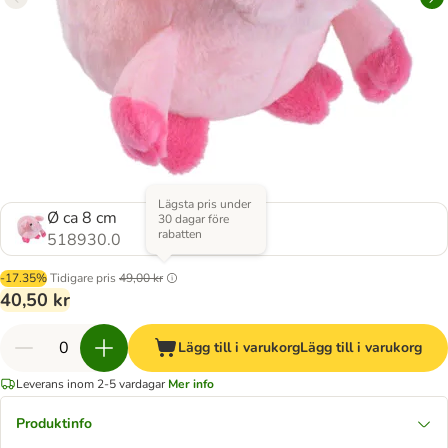
Lägsta pris under
Ø ca 8 cm
30 dagar före
rabatten
518930.0
-17.35%
Tidigare pris
49,00 kr
40,50 kr
Lägg till i varukorg
Lägg till i varukorg
Leverans inom 2-5 vardagar
Mer info
Produktinfo