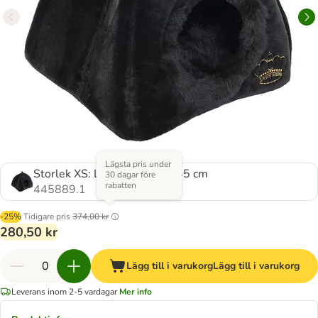
Lägsta pris under
Storlek XS: L 45 x B 45 x H 45 cm
30 dagar före
rabatten
445889.1
-25%
Tidigare pris
374,00 kr
280,50 kr
Lägg till i varukorg
Lägg till i varukorg
Leverans inom 2-5 vardagar
Mer info