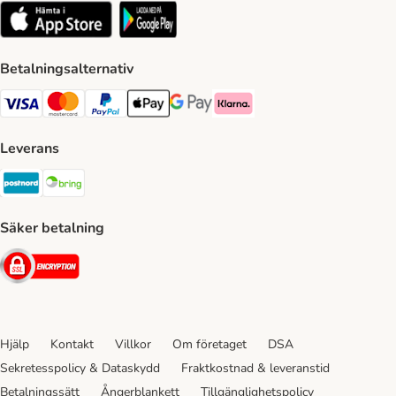
Betalningsalternativ
VISA Payment Method
Mastercard Payment Method
Paypal Payment Method
Apple Pay Payment Method
Google Pay Payment Method
Klarna Payment Method
Leverans
Postnord Shipping Method
Bring Shipping Method
Säker betalning
Security
Hjälp
Kontakt
Villkor
Om företaget
DSA
Sekretesspolicy & Dataskydd
Fraktkostnad & leveranstid
Betalningssätt
Ångerblankett
Tillgänglighetspolicy