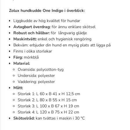
Zolux hundkudde One Indigo i överblick:
Liggkudde av hög kvalitet för hundar
Avtagbart
överdrag:
för ännu enklare skötsel
Robust och hållbar:
för långvarig glädje
Maskintvätt:
enkel och hygienisk rengöring
Bekväm: erbjuder din hund en mysig plats att ligga på
Finns i olika storlekar
Färg:
mörkblå
Material:
Ovansida: polycotton-tyg
Undersida: polyester
Vaddering: polyester
Mått:
Storlek 1: L 60 x B 41 x H 12,5 cm
Storlek 2: L 80 x B 55 x H 15 cm
Storlek 3: L 100 x B 67 x H 19 cm
Storlek 4: L 120 x B 75 x H 22 cm
Skötselråd:
kan tvättas i maskin i 30 °C