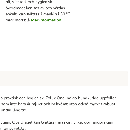
på
, slitstark och hygienisk,
överdraget kan tas av och vårdas
enkelt,
kan tvättas i maskin i
30 °C,
färg: mörkblå
Mer information
så praktisk och hygienisk. Zolux One Indigo hundkudde uppfyller
yg som inte bara är
mjukt och bekvämt
utan också mycket
robust
under lång tid.
hygien: Överdraget kan
tvättas i maskin
, vilket gör rengöringen
h ren sovplats.