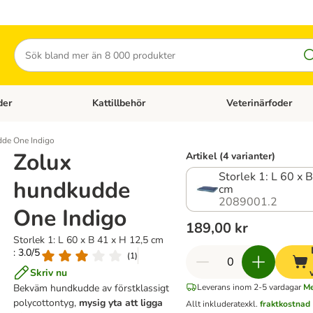
Sök
der
Kattillbehör
Veterinärfoder
egory menu: Hundtillbehör
Open category menu: Kattfoder
Open category menu: K
de One Indigo
Zolux
Artikel (4 varianter)
Storlek 1: L 60 x 
hundkudde
cm
2089001.2
One Indigo
189,00 kr
Storlek 1: L 60 x B 41 x H 12,5 cm
: 3.0/5
(
1
)
Skriv nu
Bekväm hundkudde av förstklassigt
Leverans inom 2-5 vardagar
Me
polycottontyg,
mysig yta att ligga
Allt inkluderat
exkl.
fraktkostnad