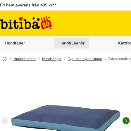
Fri hemleverans från 499 kr**
Hundfoder
Hundtillbehör
Kattfo
Open category menu: Hundfoder
Open cat
Hundtillbehör
Hundsängar
Tyg- och nylonsängar
Zolux hundkud