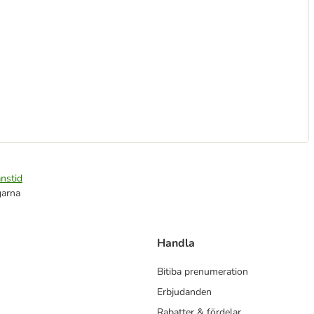
nstid
garna
Handla
Bitiba prenumeration
Erbjudanden
Rabatter & fördelar