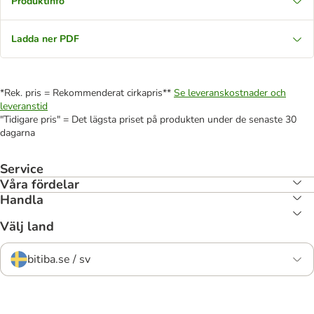
Produktinfo
Ladda ner PDF
*Rek. pris = Rekommenderat cirkapris**
Se leveranskostnader och
leveranstid
"Tidigare pris" = Det lägsta priset på produkten under de senaste 30
dagarna
Service
Våra fördelar
Handla
Välj land
bitiba.se / sv