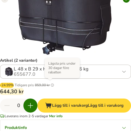
Artikel (2 varianter)
Lägsta pris under
30 dagar före
L 48 x B 29 x H 42 cm, upp till 6 kg
rabatten
655677.0
-24.99%
Tidigare pris
859,00 kr
644,30 kr
Lägg till i varukorg
Lägg till i varukorg
Leverans inom 2-5 vardagar
Mer info
Produktinfo