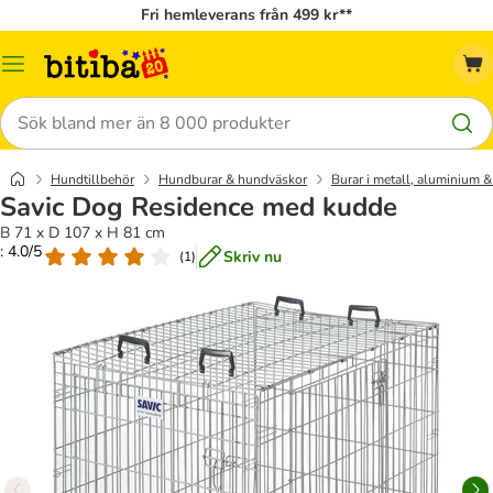
Fri hemleverans från 499 kr**
Meny
Sök
Hundtillbehör
Hundburar & hundväskor
Burar i metall, aluminium &
Savic Dog Residence med kudde
B 71 x D 107 x H 81 cm
: 4.0/5
Skriv nu
(
1
)