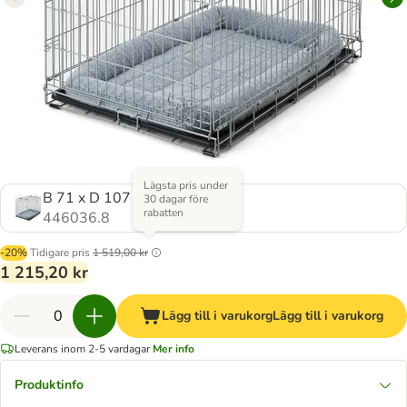
Lägsta pris under
B 71 x D 107 x H 81 cm
30 dagar före
rabatten
446036.8
-20%
Tidigare pris
1 519,00 kr
1 215,20 kr
Lägg till i varukorg
Lägg till i varukorg
Leverans inom 2-5 vardagar
Mer info
Produktinfo