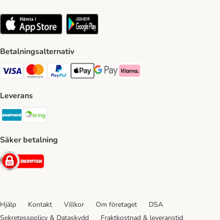
Betalningsalternativ
VISA Payment Method
Mastercard Payment Method
Paypal Payment Method
Apple Pay Payment Method
Google Pay Payment Method
Klarna Payment Method
Leverans
Postnord Shipping Method
Bring Shipping Method
Säker betalning
Security
Hjälp
Kontakt
Villkor
Om företaget
DSA
Sekretesspolicy & Dataskydd
Fraktkostnad & leveranstid