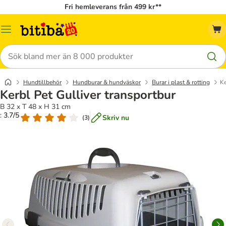
Fri hemleverans från 499 kr**
Meny
Sök
Hundtillbehör
Hundburar & hundväskor
Burar i plast & rotting
Ke
Kerbl Pet Gulliver transportbur
B 32 x T 48 x H 31 cm
: 3.7/5
Skriv nu
(
3
)