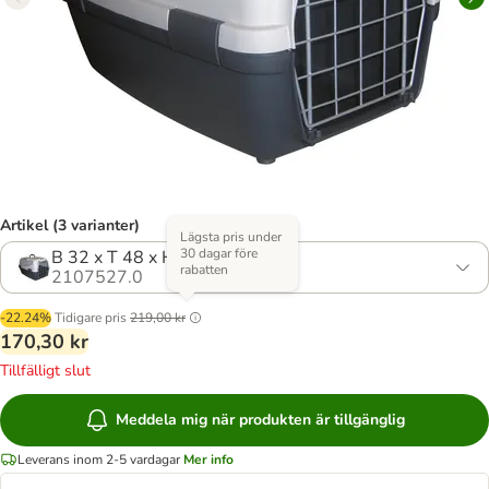
Artikel (3 varianter)
Lägsta pris under
30 dagar före
B 32 x T 48 x H 31 cm
rabatten
2107527.0
-22.24%
Tidigare pris
219,00 kr
170,30 kr
Tillfälligt slut
Meddela mig när produkten är tillgänglig
Leverans inom 2-5 vardagar
Mer info