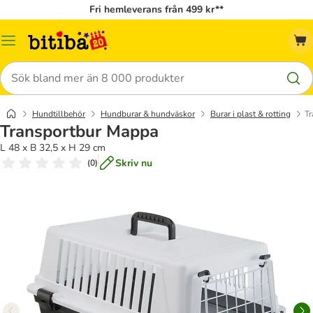
Fri hemleverans från 499 kr**
Meny
Sök
Hundtillbehör
Hundburar & hundväskor
Burar i plast & rotting
Tr
Transportbur Mappa
L 48 x B 32,5 x H 29 cm
Skriv nu
(
0
)