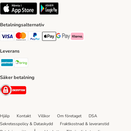
Betalningsalternativ
VISA Payment Method
Mastercard Payment Method
Paypal Payment Method
Apple Pay Payment Method
Google Pay Payment Method
Klarna Payment Method
Leverans
Postnord Shipping Method
Bring Shipping Method
Säker betalning
Security
Hjälp
Kontakt
Villkor
Om företaget
DSA
Sekretesspolicy & Dataskydd
Fraktkostnad & leveranstid