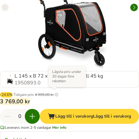
Lägsta pris under
L 145 x B 72 x H 102 cm, upp till 45 kg
30 dagar före
rabatten
1950893.0
-24.6%
Tidigare pris
4 999,00 kr
3 769,00 kr
Lägg till i varukorg
Lägg till i varukorg
Leverans inom 2-5 vardagar
Mer info