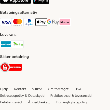
Betalningsalternativ
VISA Payment Method
Mastercard Payment Method
Paypal Payment Method
Apple Pay Payment Method
Google Pay Payment Method
Klarna Payment Method
Leverans
Postnord Shipping Method
Bring Shipping Method
Säker betalning
Security
Hjälp
Kontakt
Villkor
Om företaget
DSA
Sekretesspolicy & Dataskydd
Fraktkostnad & leveranstid
Betalningssätt
Ångerblankett
Tillgänglighetspolicy