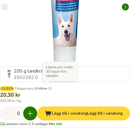
Lägsta pris under
100 g tandkräm
30 dagar före
rabatten
2502292.0
-24.81%
Tidigare pris
27,00 kr
20,30 kr
203,00 kr / kg
Lägg till i varukorg
Lägg till i varukorg
Leverans inom 2-5 vardagar
Mer info