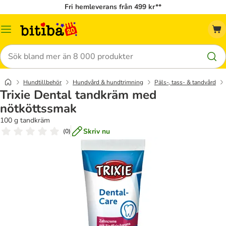
Fri hemleverans från 499 kr**
Meny
Sök
Hundtillbehör
Hundvård & hundtrimning
Päls-, tass- & tandvård
Trixie Dental tandkräm med
nötköttssmak
100 g tandkräm
Skriv nu
(
0
)