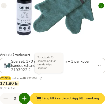
Artikel (2 varianter)
Totalt pris för
Sparset: 170 ml rengöringsskum + 1 par kooa
samma artiklar
om de köps
handdukshandskar
separat
2193022.2
-25.95%
Individuellt
232,00 kr
171,80 kr
85,90 kr / st
Lägg till i varukorg
Lägg till i varukorg