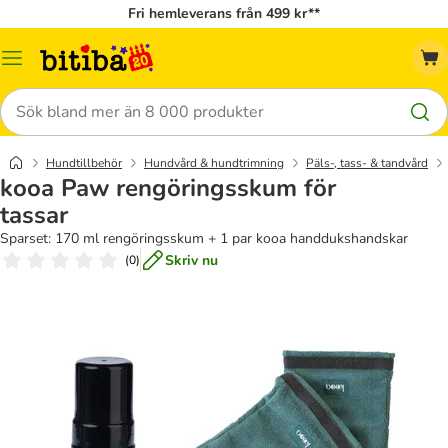
Fri hemleverans från 499 kr**
Meny
Sök
Hundtillbehör
Hundvård & hundtrimning
Päls-, tass- & tandvård
kooa Paw rengöringsskum för
tassar
Sparset: 170 ml rengöringsskum + 1 par kooa handdukshandskar
Skriv nu
(
0
)