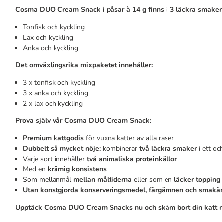
Cosma DUO Cream Snack i påsar à 14 g finns i 3 läckra smaker
Tonfisk och kyckling
Lax och kyckling
Anka och kyckling
Det omväxlingsrika mixpaketet innehåller:
3 x tonfisk och kyckling
3 x anka och kyckling
2 x lax och kyckling
Prova själv vår Cosma DUO Cream Snack:
Premium kattgodis
för vuxna katter av alla raser
Dubbelt så mycket nöje:
kombinerar
två läckra smaker
i ett 
Varje sort innehåller
två animaliska proteinkällor
Med en
krämig konsistens
Som mellanmål
mellan måltiderna
eller som en
läcker topping
Utan konstgjorda konserveringsmedel, färgämnen och smak
Upptäck Cosma DUO Cream Snacks nu och skäm bort din katt 