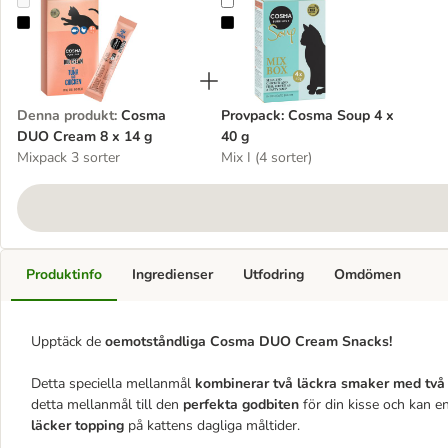
Cosma DUO Cream 8 x 14 g
Provpack: Cosma Soup 4 x 40 g
Denna produkt
:
Cosma
Provpack: Cosma Soup 4 x
DUO Cream 8 x 14 g
40 g
Mixpack 3 sorter
Mix I (4 sorter)
Produktinfo
Ingredienser
Utfodring
Omdömen
Upptäck de
oemotståndliga Cosma DUO Cream Snacks!
Detta speciella mellanmål
kombinerar två läckra smaker med två 
detta mellanmål till den
perfekta godbiten
för din kisse och kan e
läcker topping
på kattens dagliga måltider.