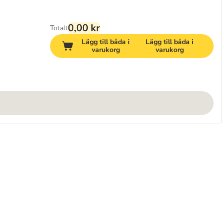
0,00 kr
Totalt
Lägg till båda i
Lägg till båda i
varukorg
varukorg