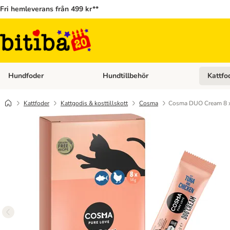
Fri hemleverans från 499 kr**
Hundfoder
Hundtillbehör
Kattfo
Open category menu: Hundfoder
Open cat
Kattfoder
Kattgodis & kosttillskott
Cosma
Cosma DUO Cream 8 x