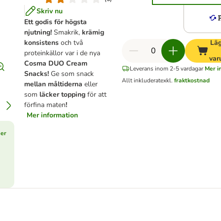
Skriv nu
Ett godis för högsta
njutning!
Smakrik,
krämig
konsistens
och två
Läg
proteinkällor var i de nya
var
Cosma DUO Cream
Leverans inom 2-5 vardagar
Mer i
Snacks!
Ge som snack
Allt inkluderat
exkl.
fraktkostnad
mellan måltiderna
eller
som
läcker topping
för att
förfina maten
!
Mer information
er