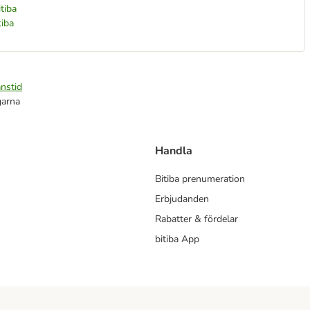
itiba
tiba
nstid
garna
Handla
Bitiba prenumeration
Erbjudanden
Rabatter & fördelar
bitiba App