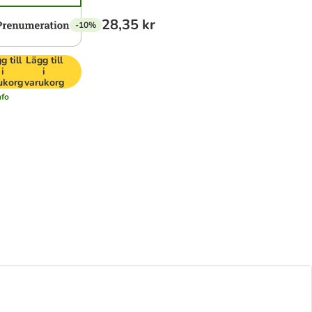
28,35 kr
-10%
g till
Lägg till
i
i
ukorg
varukorg
nfo