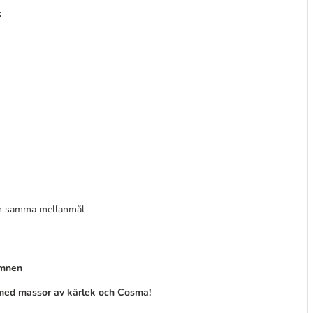
:
och samma mellanmål
ämnen
med massor av kärlek och Cosma!