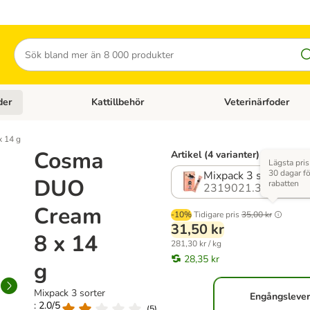
Sök
der
Kattillbehör
Veterinärfoder
egory menu: Hundtillbehör
Open category menu: Kattfoder
Open category menu: K
 14 g
Cosma
Artikel (4 varianter)
Lägsta pris
30 dagar fö
Mixpack 3 sorter
DUO
rabatten
2319021.3
Cream
-10%
Tidigare pris
35,00 kr
31,50 kr
8 x 14
281,30 kr / kg
28,35 kr
g
Mixpack 3 sorter
Engångsleve
: 2.0/5
(
5
)