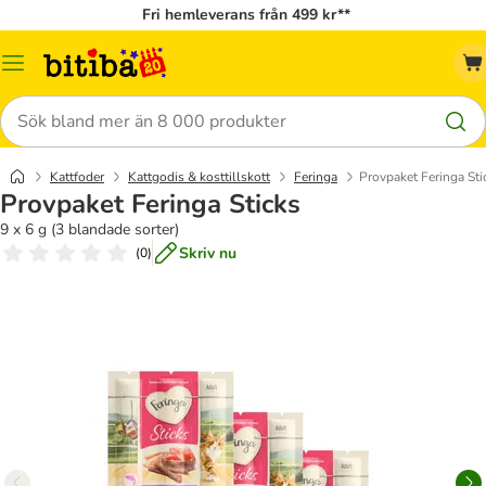
Fri hemleverans från 499 kr**
Meny
Sök
Kattfoder
Kattgodis & kosttillskott
Feringa
Provpaket Feringa Sti
Provpaket Feringa Sticks
9 x 6 g (3 blandade sorter)
Skriv nu
(
0
)