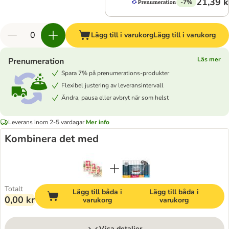
21,39 k
-7%
Lägg till i varukorg
Lägg till i varukorg
Läs mer
Prenumeration
Spara 7% på prenumerations-produkter
Flexibel justering av leveransintervall
Ändra, pausa eller avbryt när som helst
Leverans inom 2-5 vardagar
Mer info
Kombinera det med
Totalt
Lägg till båda i
Lägg till båda i
0,00 kr
varukorg
varukorg
Visa detaljer