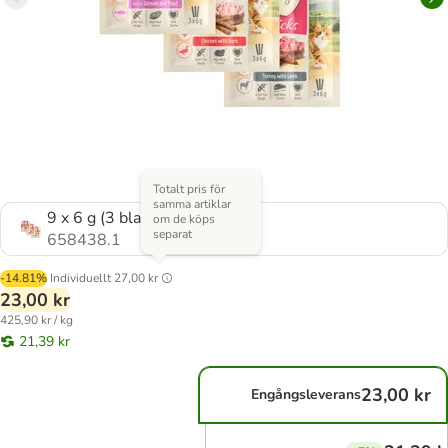
Totalt pris för
samma artiklar
9 x 6 g (3 blandade sorter)
om de köps
separat
658438.1
-14.81%
Individuellt
27,00 kr
23,00 kr
425,90 kr / kg
21,39 kr
23,00 kr
Engångsleverans