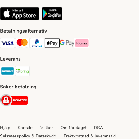
Betalningsalternativ
VISA Payment Method
Mastercard Payment Method
Paypal Payment Method
Apple Pay Payment Method
Google Pay Payment Method
Klarna Payment Method
Leverans
Postnord Shipping Method
Bring Shipping Method
Säker betalning
Security
Hjälp
Kontakt
Villkor
Om företaget
DSA
Sekretesspolicy & Dataskydd
Fraktkostnad & leveranstid