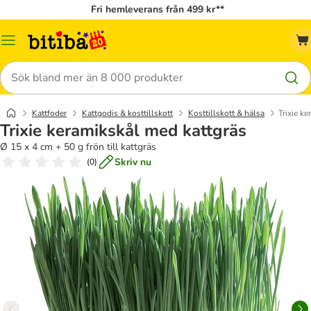
Fri hemleverans från 499 kr**
Meny
Sök
Kattfoder
Kattgodis & kosttillskott
Kosttillskott & hälsa
Trixie k
Trixie keramikskål med kattgräs
Ø 15 x 4 cm + 50 g frön till kattgräs
Skriv nu
(
0
)