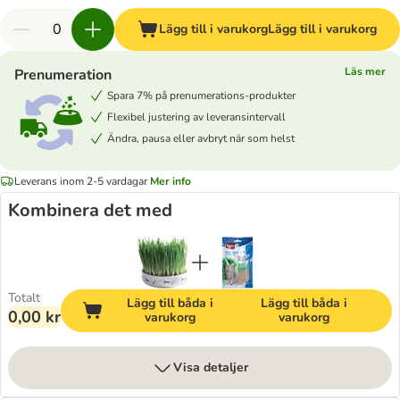
Lägg till i varukorg
Lägg till i varukorg
Läs mer
Prenumeration
Spara 7% på prenumerations-produkter
Flexibel justering av leveransintervall
Ändra, pausa eller avbryt när som helst
Leverans inom 2-5 vardagar
Mer info
Kombinera det med
Totalt
Lägg till båda i
Lägg till båda i
0,00 kr
varukorg
varukorg
Visa detaljer