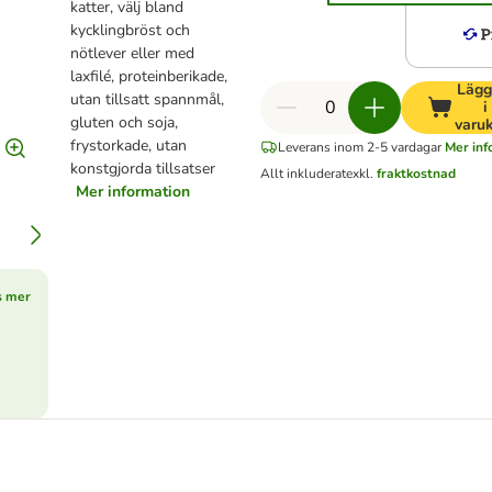
katter, välj bland
kycklingbröst och
nötlever eller med
laxfilé, proteinberikade,
Lägg 
utan tillsatt spannmål,
i
gluten och soja,
varu
frystorkade, utan
Leverans inom 2-5 vardagar
Mer inf
konstgjorda tillsatser
Allt inkluderat
exkl.
fraktkostnad
Mer information
s mer