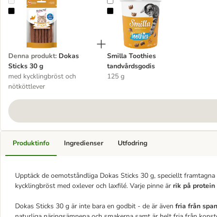
Dokas Sticks 30 g
Smilla Toothies tandvårdsgodis
Denna produkt
:
Dokas
Smilla Toothies
Sticks 30 g
tandvårdsgodis
med kycklingbröst och
125 g
nötköttlever
Produktinfo
Ingredienser
Utfodring
Upptäck de oemotståndliga Dokas Sticks 30 g, speciellt framtagna f
kycklingbröst med oxlever och laxfilé. Varje pinne är
rik på protein
Dokas Sticks 30 g är inte bara en godbit - de är även
fria från spa
naturliga näringsämnena och smakerna samt är helt fria från konstgjo