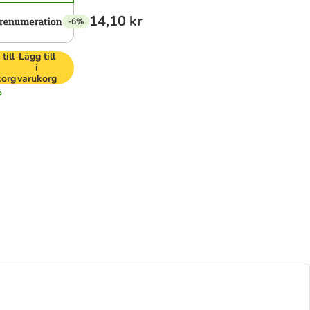
14,10 kr
-6%
till
Lägg till
i
korg
varukorg
o