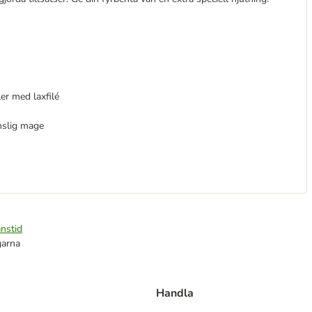
er med laxfilé
nslig mage
nstid
garna
Handla