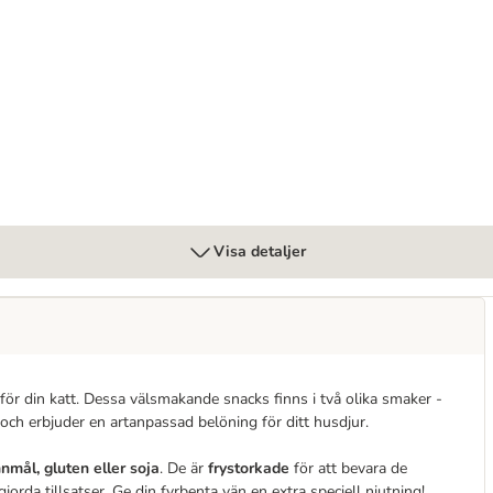
Visa detaljer
ör din katt. Dessa välsmakande snacks finns i två olika smaker -
och erbjuder en artanpassad belöning för ditt husdjur.
nnmål, gluten eller soja
. De är
frystorkade
för att bevara de
rda tillsatser. Ge din fyrbenta vän en extra speciell njutning!