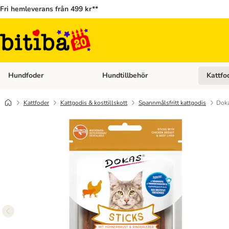
Fri hemleverans från 499 kr**
Hundfoder
Hundtillbehör
Kattfo
Open category menu: Hundfoder
Open cat
Kattfoder
Kattgodis & kosttillskott
Spannmålsfritt kattgodis
Doka