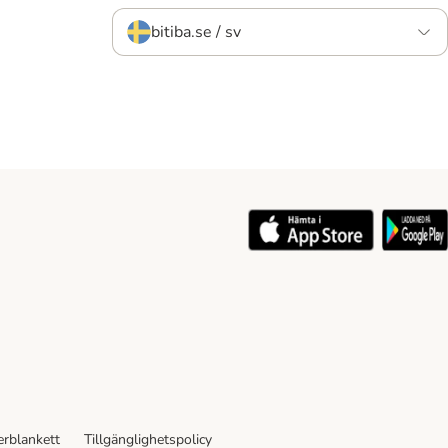
bitiba.se / sv
rblankett
Tillgänglighetspolicy