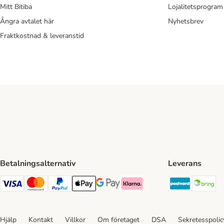
Mitt Bitiba
Lojalitetsprogram
Ångra avtalet här
Nyhetsbrev
Fraktkostnad & leveranstid
Betalningsalternativ
Leverans
Postnord 
Br
VISA Payment Method
Mastercard Payment Method
Paypal Payment Method
Apple Pay Payment Method
Google Pay Payment Method
Klarna Payment Method
Hjälp
Kontakt
Villkor
Om företaget
DSA
Sekretesspoli