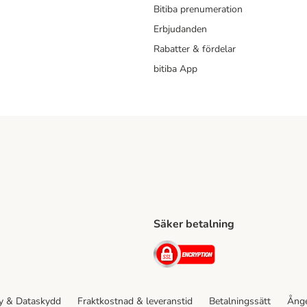
Bitiba prenumeration
Erbjudanden
Rabatter & fördelar
bitiba App
Säker betalning
Shipping Method
ing Shipping Method
Security
cy & Dataskydd
Fraktkostnad & leveranstid
Betalningssätt
Ånge