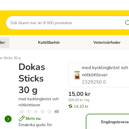
Sök
der
Kattillbehör
Veterinärfoder
egory menu: Hundtillbehör
Open category menu: Kattfoder
Open category menu: K
s Sticks 30 g
Dokas
med kycklingbröst och
nötköttlever
Sticks
2329250.0
30 g
15,00 kr
med kycklingbröst och
500,00 kr / kg
nötköttlever
14,10 kr
(
0
)
Skriv nu
Engångslevera
Smakrika godis för