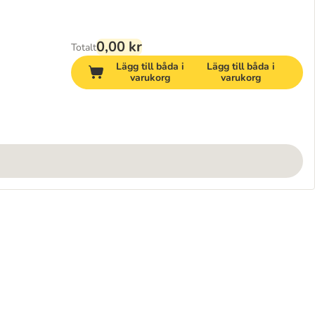
0,00 kr
Totalt
Lägg till båda i
Lägg till båda i
varukorg
varukorg