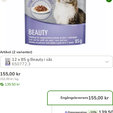
Artikel (2 varianter)
12 x 85 g Beauty i sås
650772.3
155,00 kr
152,00 kr / kg
139,50 kr
155,00 kr
Engångsleverans
139,50
-10%