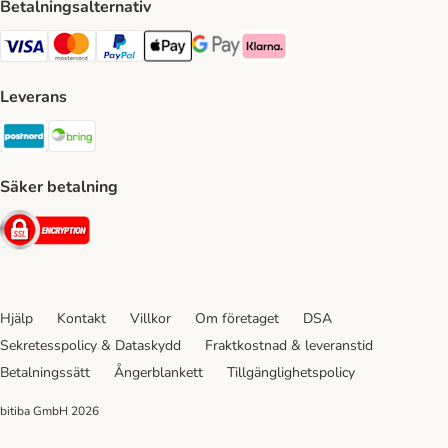
Betalningsalternativ
VISA Payment Method
Mastercard Payment Method
Paypal Payment Method
Apple Pay Payment Method
Google Pay Payment Method
Klarna Payment Method
Leverans
Postnord Shipping Method
Bring Shipping Method
Säker betalning
Security
Hjälp
Kontakt
Villkor
Om företaget
DSA
Sekretesspolicy & Dataskydd
Fraktkostnad & leveranstid
Betalningssätt
Ångerblankett
Tillgänglighetspolicy
bitiba GmbH
2026