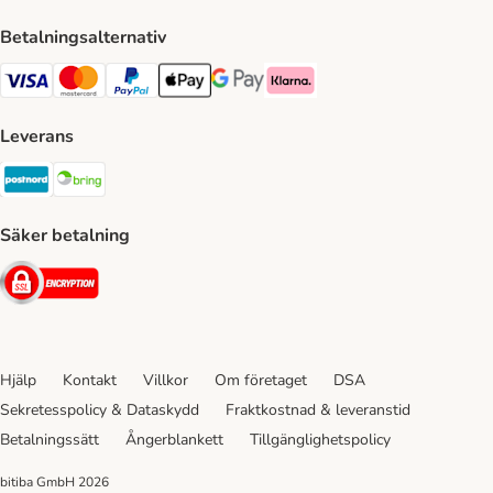
Betalningsalternativ
VISA Payment Method
Mastercard Payment Method
Paypal Payment Method
Apple Pay Payment Method
Google Pay Payment Method
Klarna Payment Method
Leverans
Postnord Shipping Method
Bring Shipping Method
Säker betalning
Security
Hjälp
Kontakt
Villkor
Om företaget
DSA
Sekretesspolicy & Dataskydd
Fraktkostnad & leveranstid
Betalningssätt
Ångerblankett
Tillgänglighetspolicy
bitiba GmbH
2026