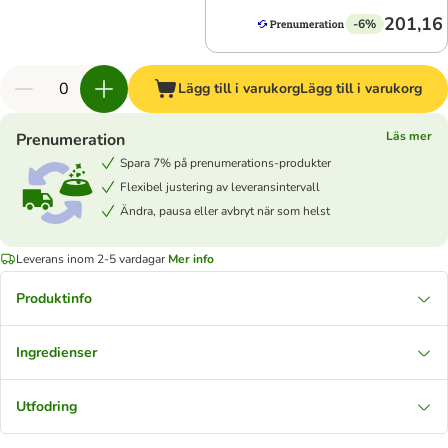
201,16 
-6%
Lägg till i varukorg
Lägg till i varukorg
Läs mer
Prenumeration
Spara 7% på prenumerations-produkter
Flexibel justering av leveransintervall
Ändra, pausa eller avbryt när som helst
Leverans inom 2-5 vardagar
Mer info
Produktinfo
Ingredienser
Utfodring