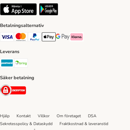
Betalningsalternativ
VISA Payment Method
Mastercard Payment Method
Paypal Payment Method
Apple Pay Payment Method
Google Pay Payment Method
Klarna Payment Method
Leverans
Postnord Shipping Method
Bring Shipping Method
Säker betalning
Security
Hjälp
Kontakt
Villkor
Om företaget
DSA
Sekretesspolicy & Dataskydd
Fraktkostnad & leveranstid