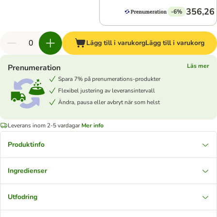
356,26 
-6%
Lägg till i varukorg
Lägg till i varukorg
Läs mer
Prenumeration
Spara 7% på prenumerations-produkter
Flexibel justering av leveransintervall
Ändra, pausa eller avbryt när som helst
Leverans inom 2-5 vardagar
Mer info
Produktinfo
Ingredienser
Utfodring