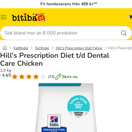
Fri hemleverans från 499 kr**
Meny
Sök
Kattfoder
Torrfoder
Hill's Prescription Diet Feline
Hill's Prescrip
Hill's Prescription Diet t/d Dental
Care Chicken
1,5 kg
: 4.4/5
Skriv nu
(
23
)