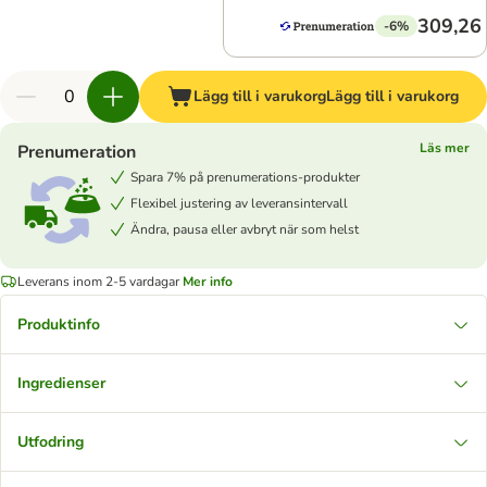
309,26 
-6%
Lägg till i varukorg
Lägg till i varukorg
Läs mer
Prenumeration
Spara 7% på prenumerations-produkter
Flexibel justering av leveransintervall
Ändra, pausa eller avbryt när som helst
Leverans inom 2-5 vardagar
Mer info
Produktinfo
Ingredienser
Utfodring