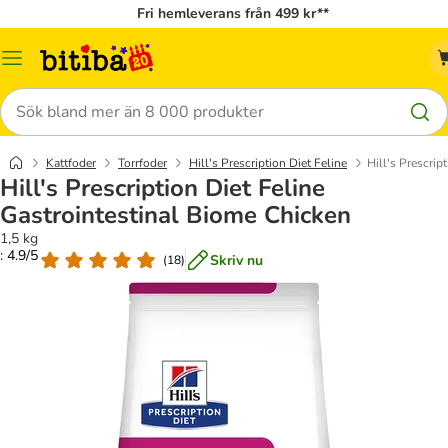
Fri hemleverans från 499 kr**
Meny
Sök
Kattfoder
Torrfoder
Hill's Prescription Diet Feline
Hill's Prescrip
Hill's Prescription Diet Feline
Gastrointestinal Biome Chicken
1,5 kg
: 4.9/5
Skriv nu
(
18
)