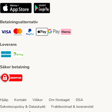
Betalningsalternativ
VISA Payment Method
Mastercard Payment Method
Paypal Payment Method
Apple Pay Payment Method
Google Pay Payment Method
Klarna Payment Method
Leverans
Postnord Shipping Method
Bring Shipping Method
Säker betalning
Security
Hjälp
Kontakt
Villkor
Om företaget
DSA
Sekretesspolicy & Dataskydd
Fraktkostnad & leveranstid