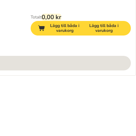
0,00 kr
Totalt
Lägg till båda i
Lägg till båda i
varukorg
varukorg