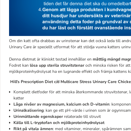
Om din katt ofta drabbas av urinstenar kan det också leda till andra
Urinary Care är speciellt utformat för att stödja vuxna katters urinv
Denna dietmat är kliniskt testad innehåller en
måttlig mängd mag
Fodret kan
lösa upp sterila struvitstenar
och minska risken för a
mjölkproteinhydrolysat ha en lugnande effekt och främja kattens 
Hill's Prescription Diet c/d Multicare Stress Urinary Care Chicke
Komplett dietfoder för att minska återkommande struvitstenar, 
katter
Låga nivåer av magnesium, kalcium och D-vitamin
: komponent
Urinalkalisering
: kan ge ett pH-värde i urinen som är ogynnsamt
Urinmättande egenskaper
relaterade till struvit
Källa till L-tryptofan och mjölkproteinhydrolysat
Rikt på vitala ämnen
: med vitaminer, mineraler, spårämnen samt