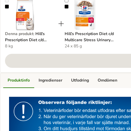
Hill's Prescription Diet c/d Multicare Stress Urinary Care Chicken
Hill’s Prescription Diet c/d Multic
Denna produkt
:
Hill's
Hill’s Prescription Diet c/d
Prescription Diet c/d
Multicare Stress Urinary
Multicare Stress Urinary
8 kg
Care Chicken
24 x 85 g
Care Chicken
Produktinfo
Ingredienser
Utfodring
Omdömen