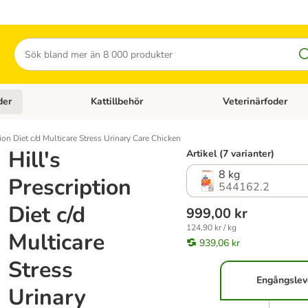
Sök
der
Kattillbehör
Veterinärfoder
egory menu: Hundtillbehör
Open category menu: Kattfoder
Open category menu: K
tion Diet c/d Multicare Stress Urinary Care Chicken
Hill's
Artikel (7 varianter)
8 kg
Prescription
544162.2
Diet c/d
999,00 kr
124,90 kr / kg
Multicare
939,06 kr
Stress
Engångslev
Urinary