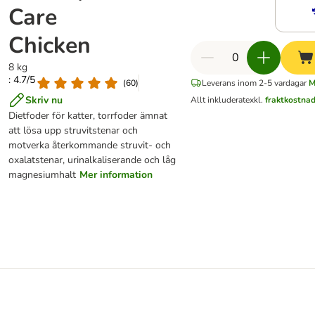
Care
Chicken
8 kg
: 4.7/5
(
60
)
Leverans inom 2-5 vardagar
M
Skriv nu
Allt inkluderat
exkl.
fraktkostna
Dietfoder för katter, torrfoder ämnat
att lösa upp struvitstenar och
motverka återkommande struvit- och
oxalatstenar, urinalkaliserande och låg
magnesiumhalt
Mer information