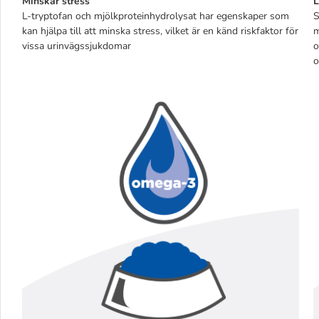
Minskar stress
L
L-tryptofan och mjölkproteinhydrolysat har egenskaper som
S
kan hjälpa till att minska stress, vilket är en känd riskfaktor för
m
vissa urinvägssjukdomar
o
o