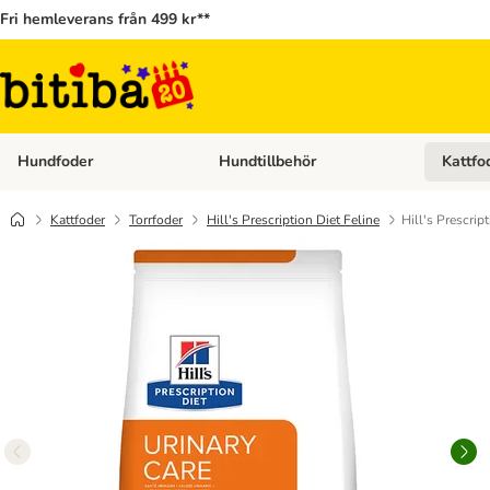
Fri hemleverans från 499 kr**
Hundfoder
Hundtillbehör
Kattfo
Open category menu: Hundfoder
Open cat
Kattfoder
Torrfoder
Hill's Prescription Diet Feline
Hill's Prescrip