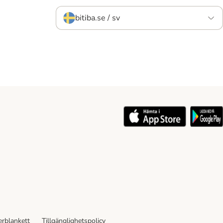
bitiba.se / sv
rblankett
Tillgänglighetspolicy