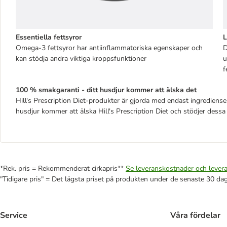
Essentiella fettsyror
L
Omega-3 fettsyror har antiinflammatoriska egenskaper och
D
kan stödja andra viktiga kroppsfunktioner
u
f
100 % smakgaranti - ditt husdjur kommer att älska det
Hill's Prescription Diet-produkter är gjorda med endast ingredienser 
husdjur kommer att älska Hill's Prescription Diet och stödjer des
*Rek. pris = Rekommenderat cirkapris**
Se leveranskostnader och levera
"Tidigare pris" = Det lägsta priset på produkten under de senaste 30 da
Service
Våra fördelar