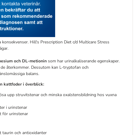
 konsekvenser. Hill's Prescription Diet c/d Multicare Stress
ägar.
nesium och DL-metionin
som har urinalkaliserande egenskaper.
tt de återkommer. Dessutom kan L-tryptofan och
känslomässiga balans.
n kattfoder i överblick:
lösa upp struvitstenar och minska oxalstensbildning hos vuxna
er i urinstenar
 för urinstenar
 taurin och antioxidanter