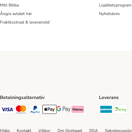
Mitt Bitiba
Lojalitetsprogram
Ångra avtalet här
Nyhetsbrev
Fraktkostnad & leveranstid
Betalningsalternativ
Leverans
Postnord 
Br
VISA Payment Method
Mastercard Payment Method
Paypal Payment Method
Apple Pay Payment Method
Google Pay Payment Method
Klarna Payment Method
Hjälp
Kontakt
Villkor
Om företaget
DSA
Sekretesspoli