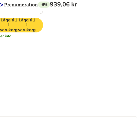
939,06 kr
-6%
Lägg till
Lägg till
i
i
varukorg
varukorg
er info
d