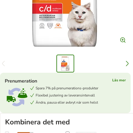
Prenumeration
Läs mer
Spara 7% på prenumerations-produkter
Flexibel justering av leveransintervall
Ändra, pausa eller avbryt när som helst
Kombinera det med