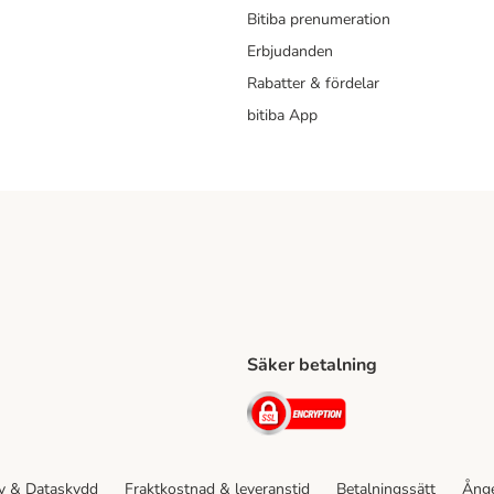
Bitiba prenumeration
Erbjudanden
Rabatter & fördelar
bitiba App
Säker betalning
Shipping Method
ing Shipping Method
Security
cy & Dataskydd
Fraktkostnad & leveranstid
Betalningssätt
Ånge