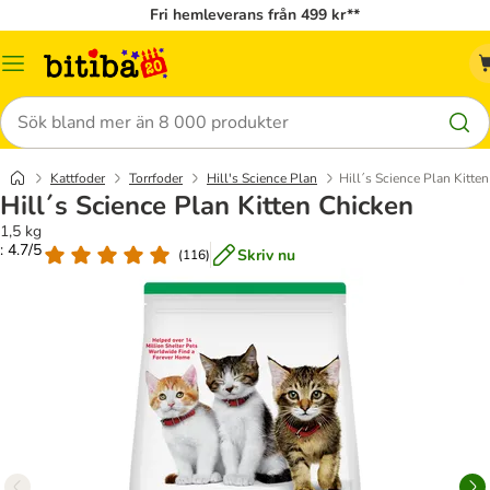
Fri hemleverans från 499 kr**
Meny
Sök
Kattfoder
Torrfoder
Hill's Science Plan
Hill´s Science Plan Kitte
Hill´s Science Plan Kitten Chicken
1,5 kg
: 4.7/5
Skriv nu
(
116
)