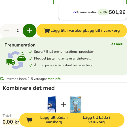
501,96 
-6%
Lägg till i varukorg
Lägg till i varukorg
Läs mer
Prenumeration
Spara 7% på prenumerations-produkter
Flexibel justering av leveransintervall
Ändra, pausa eller avbryt när som helst
Leverans inom 2-5 vardagar
Mer info
Kombinera det med
Totalt
Lägg till båda i
Lägg till båda i
0,00 kr
varukorg
varukorg