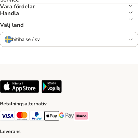
Våra fördelar
Handla
Välj land
bitiba.se / sv
Betalningsalternativ
VISA Payment Method
Mastercard Payment Method
Paypal Payment Method
Apple Pay Payment Method
Google Pay Payment Method
Klarna Payment Method
Leverans