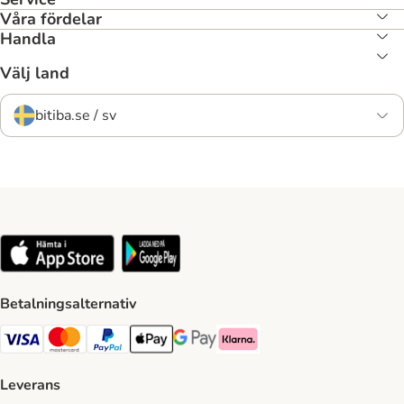
Våra fördelar
Handla
Välj land
bitiba.se / sv
Betalningsalternativ
VISA Payment Method
Mastercard Payment Method
Paypal Payment Method
Apple Pay Payment Method
Google Pay Payment Method
Klarna Payment Method
Leverans