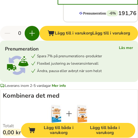
191,76 
-6%
Lägg till i varukorg
Lägg till i varukorg
Läs mer
Prenumeration
Spara 7% på prenumerations-produkter
Flexibel justering av leveransintervall
Ändra, pausa eller avbryt när som helst
Leverans inom 2-5 vardagar
Mer info
Kombinera det med
Totalt
Lägg till båda i
Lägg till båda i
0,00 kr
varukorg
varukorg