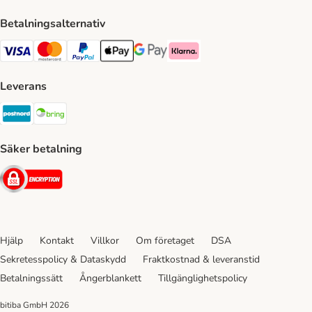
Betalningsalternativ
VISA Payment Method
Mastercard Payment Method
Paypal Payment Method
Apple Pay Payment Method
Google Pay Payment Method
Klarna Payment Method
Leverans
Postnord Shipping Method
Bring Shipping Method
Säker betalning
Security
Hjälp
Kontakt
Villkor
Om företaget
DSA
Sekretesspolicy & Dataskydd
Fraktkostnad & leveranstid
Betalningssätt
Ångerblankett
Tillgänglighetspolicy
bitiba GmbH
2026