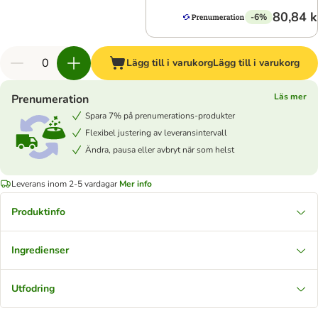
80,84 k
-6%
Lägg till i varukorg
Lägg till i varukorg
Läs mer
Prenumeration
Spara 7% på prenumerations-produkter
Flexibel justering av leveransintervall
Ändra, pausa eller avbryt när som helst
Leverans inom 2-5 vardagar
Mer info
Produktinfo
Ingredienser
Utfodring