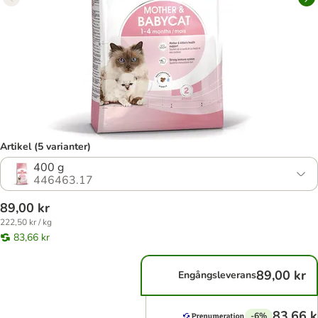
Artikel (5 varianter)
400 g
446463.17
89,00 kr
222,50 kr / kg
83,66 kr
89,00 kr
Engångsleverans
83,66 k
-6%