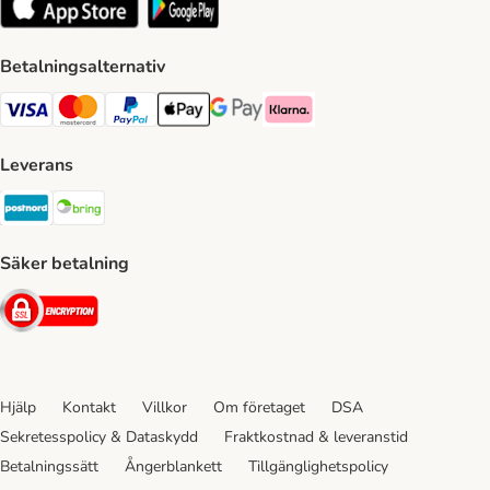
Betalningsalternativ
VISA Payment Method
Mastercard Payment Method
Paypal Payment Method
Apple Pay Payment Method
Google Pay Payment Method
Klarna Payment Method
Leverans
Postnord Shipping Method
Bring Shipping Method
Säker betalning
Security
Hjälp
Kontakt
Villkor
Om företaget
DSA
Sekretesspolicy & Dataskydd
Fraktkostnad & leveranstid
Betalningssätt
Ångerblankett
Tillgänglighetspolicy