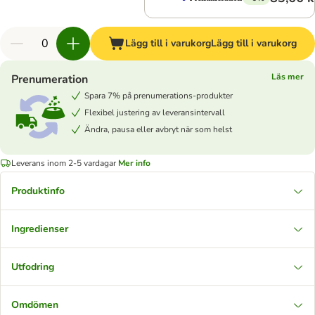
Lägg till i varukorg
Lägg till i varukorg
Läs mer
Prenumeration
Spara 7% på prenumerations-produkter
Flexibel justering av leveransintervall
Ändra, pausa eller avbryt när som helst
Leverans inom 2-5 vardagar
Mer info
Produktinfo
Ingredienser
Utfodring
Omdömen