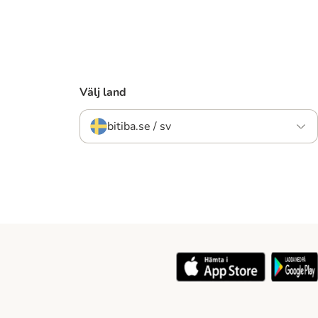
Välj land
bitiba.se / sv