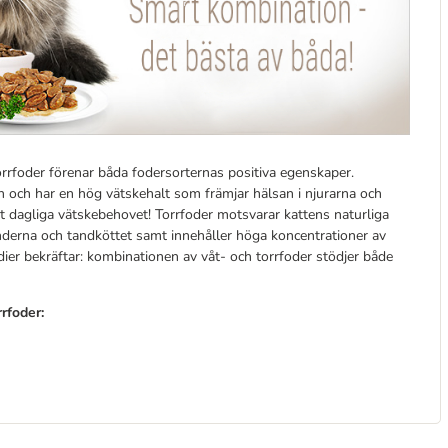
rfoder förenar båda fodersorternas positiva egenskaper.
en och har en hög vätskehalt som främjar hälsan i njurarna och
t dagliga vätskebehovet! Torrfoder motsvarar kattens naturliga
nderna och tandköttet samt innehåller höga koncentrationer av
dier bekräftar: kombinationen av våt- och torrfoder stödjer både
rfoder: