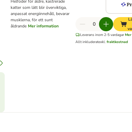
Helfoder för äldre, kastrerade
katter som lätt blir överviktiga,
anpassat energiinnehåll, bevarar
Lä
musklerna, för ett sunt
åldrande
Mer information
va
Leverans inom 2-5 vardagar
Mer 
Allt inkluderat
exkl.
fraktkostnad