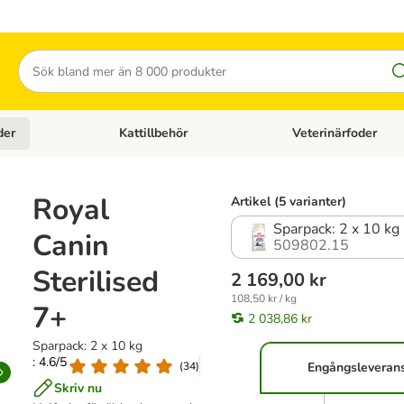
Sök
der
Kattillbehör
Veterinärfoder
egory menu: Hundtillbehör
Open category menu: Kattfoder
Open category menu: K
Royal
Artikel (5 varianter)
Sparpack: 2 x 10 kg
Canin
509802.15
Sterilised
2 169,00 kr
108,50 kr / kg
7+
2 038,86 kr
Sparpack: 2 x 10 kg
: 4.6/5
(
34
)
Engångsleveran
Skriv nu