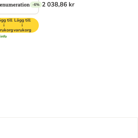
2 038,86 kr
-6%
gg till
Lägg till
i
i
rukorg
varukorg
info