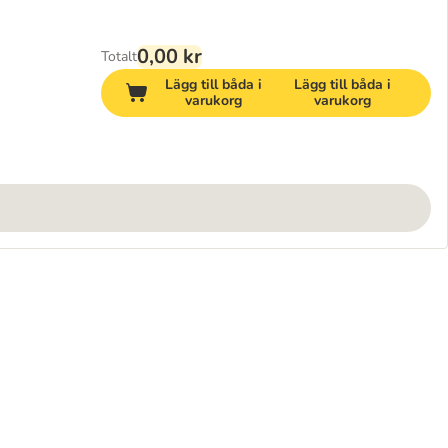
0,00 kr
Totalt
Lägg till båda i
Lägg till båda i
varukorg
varukorg