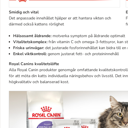
Smidig och vital
E
Det anpassade innehållet hjälper er att hantera vikten och
F
därmed också kattens rörlighet
f
H
älsosamt åldrande:
motverka symptom på åldrande optimalt
Vitalitetskomplex:
från vitamin C och omega-3-fettsyror, kan st
Friska urinvägar:
det justerade fosforinnehållet kan bidra till en
Enkel viktkontroll:
genom justerat fett- och proteininnehåll
Royal Canins kvalitetslöfte
Alla Royal Canin produkter genomgår omfattande kvalitetskontroller f
för att möta din katts individuella näringsbehov och livsstil. Det i
högkvalitativ och balanserad kost.