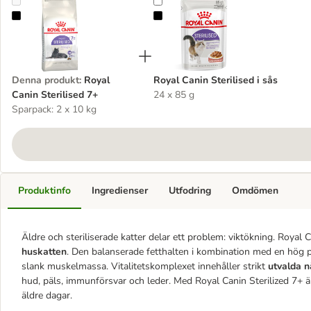
Royal Canin Sterilised 7+
Royal Canin Sterilised i sås
Denna produkt
:
Royal
Royal Canin Sterilised i sås
Canin Sterilised 7+
24 x 85 g
Sparpack: 2 x 10 kg
Produktinfo
Ingredienser
Utfodring
Omdömen
Äldre och steriliserade katter delar ett problem: viktökning. Royal 
huskatten
. Den balanserade fetthalten i kombination med en hög pro
slank muskelmassa. Vitalitetskomplexet innehåller strikt
utvalda 
hud, päls, immunförsvar och leder. Med Royal Canin Sterilized 7+ är 
äldre dagar.