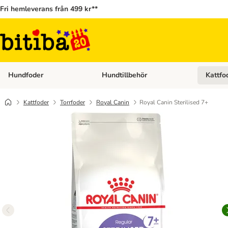
Fri hemleverans från 499 kr**
Hundfoder
Hundtillbehör
Kattfo
Open category menu: Hundfoder
Open cat
Kattfoder
Torrfoder
Royal Canin
Royal Canin Sterilised 7+