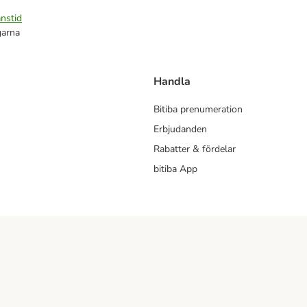
nstid
garna
Handla
Bitiba prenumeration
Erbjudanden
Rabatter & fördelar
bitiba App