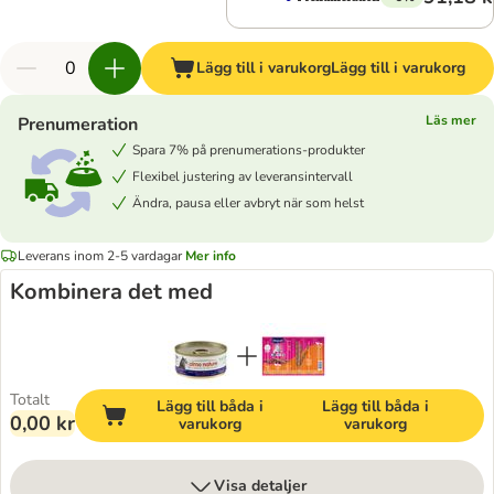
Lägg till i varukorg
Lägg till i varukorg
Läs mer
Prenumeration
Spara 7% på prenumerations-produkter
Flexibel justering av leveransintervall
Ändra, pausa eller avbryt när som helst
Leverans inom 2-5 vardagar
Mer info
Kombinera det med
Totalt
Lägg till båda i
Lägg till båda i
0,00 kr
varukorg
varukorg
Visa detaljer