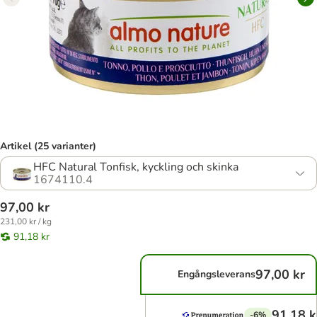
Artikel (25 varianter)
HFC Natural Tonfisk, kyckling och skinka
1674110.4
97,00 kr
231,00 kr / kg
91,18 kr
97,00 kr
Engångsleverans
91,18 k
-6%