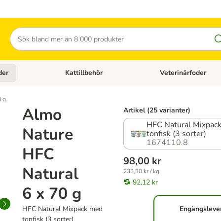
Sök
der
Kattillbehör
Veterinärfoder
egory menu: Hundtillbehör
Open category menu: Kattfoder
Open category menu: K
0 g
Almo
Artikel (25 varianter)
HFC Natural Mixpac
Nature
tonfisk (3 sorter)
1674110.8
HFC
98,00 kr
Natural
233,30 kr / kg
92,12 kr
6 x 70 g
HFC Natural Mixpack med
Engångsleve
tonfisk (3 sorter)