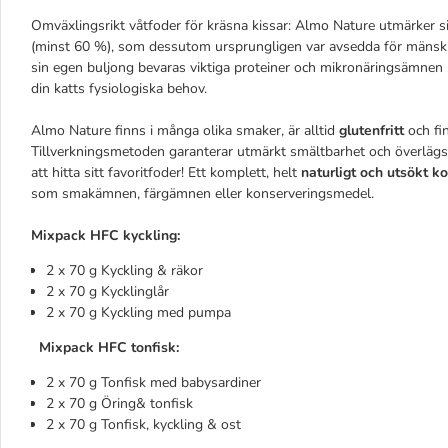
Omväxlingsrikt våtfoder för kräsna kissar: Almo Nature utmärker s
(minst 60 %), som dessutom ursprungligen var avsedda för mänsk
sin egen buljong bevaras viktiga proteiner och mikronäringsämnen na
din katts fysiologiska behov.
Almo Nature finns i många olika smaker, är alltid
glutenfritt
och fi
Tillverkningsmetoden garanterar utmärkt smältbarhet och överläg
att hitta sitt favoritfoder! Ett komplett, helt
naturligt och utsökt 
som smakämnen, färgämnen eller konserveringsmedel.
Mixpack
HFC
kyckling:
2 x 70 g Kyckling & räkor
2 x 70 g Kycklinglår
2 x 70 g Kyckling med pumpa
Mixpack
HFC
tonfisk:
2 x 70 g Tonfisk med babysardiner
2 x 70 g Öring& tonfisk
2 x 70 g Tonfisk, kyckling & ost