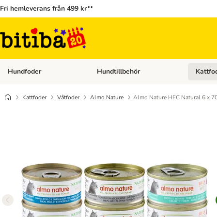
Fri hemleverans från 499 kr**
Hundfoder
Hundtillbehör
Kattfo
Open category menu: Hundfoder
Open cat
Kattfoder
Våtfoder
Almo Nature
Almo Nature HFC Natural 6 x 7