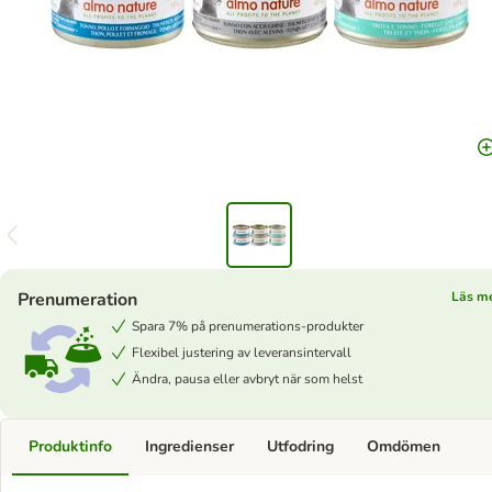
Prenumeration
Läs m
Spara 7% på prenumerations-produkter
Flexibel justering av leveransintervall
Ändra, pausa eller avbryt när som helst
Produktinfo
Ingredienser
Utfodring
Omdömen