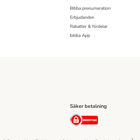
Bitiba prenumeration
Erbjudanden
Rabatter & fördelar
bitiba App
Säker betalning
Shipping Method
ing Shipping Method
Security