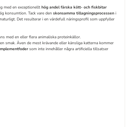
ig med en exceptionellt
hög andel färska kött- och fiskbitar
lig konsumtion. Tack vare den
skonsamma tillagningsprocessen
i
turligt. Det resulterar i en värdefull näringsprofil som uppfyller
nns med en eller flera animaliska proteinkällor.
sen smak. Även de mest krävande eller känsliga katterna kommer
komplementfoder
som inte innehåller några artificiella tillsatser