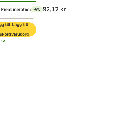
92,12 kr
-6%
g till
Lägg till
i
i
ukorg
varukorg
nfo