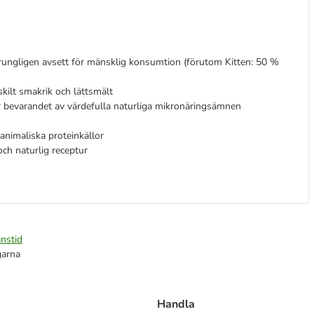
ungligen avsett för mänsklig konsumtion (förutom Kitten: 50 %
kilt smakrik och lättsmält
 bevarandet av värdefulla naturliga mikronäringsämnen
 animaliska proteinkällor
och naturlig receptur
nstid
garna
Handla