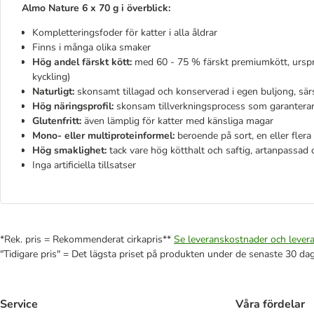
Almo Nature 6 x 70 g i överblick:
Kompletteringsfoder för katter i alla åldrar
Finns i många olika smaker
Hög andel färskt kött:
med 60 - 75 % färskt premiumkött, urspr
kyckling)
Naturligt:
skonsamt tillagad och konserverad i egen buljong, särs
Hög näringsprofil:
skonsam tillverkningsprocess som garanterar
Glutenfritt:
även lämplig för katter med känsliga magar
Mono- eller multiproteinformel:
beroende på sort, en eller flera
Hög smaklighet:
tack vare hög kötthalt och saftig, artanpassad 
Inga artificiella tillsatser
*Rek. pris = Rekommenderat cirkapris**
Se leveranskostnader och levera
"Tidigare pris" = Det lägsta priset på produkten under de senaste 30 da
Service
Våra fördelar