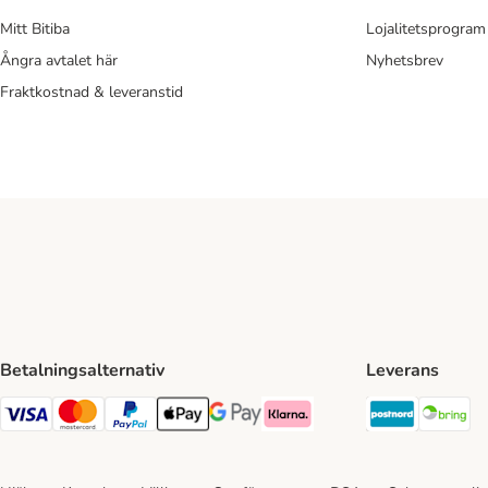
Mitt Bitiba
Lojalitetsprogram
Ångra avtalet här
Nyhetsbrev
Fraktkostnad & leveranstid
Betalningsalternativ
Leverans
Postnord 
Br
VISA Payment Method
Mastercard Payment Method
Paypal Payment Method
Apple Pay Payment Method
Google Pay Payment Method
Klarna Payment Method