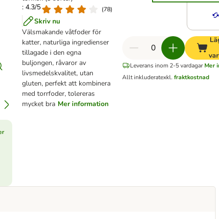
: 4.3/5
(
78
)
Skriv nu
Välsmakande våtfoder för
Läg
katter, naturliga ingredienser
tillagade i den egna
var
buljongen, råvaror av
Leverans inom 2-5 vardagar
Mer i
livsmedelskvalitet, utan
Allt inkluderat
exkl.
fraktkostnad
gluten, perfekt att kombinera
med torrfoder, tolereras
mycket bra
Mer information
er