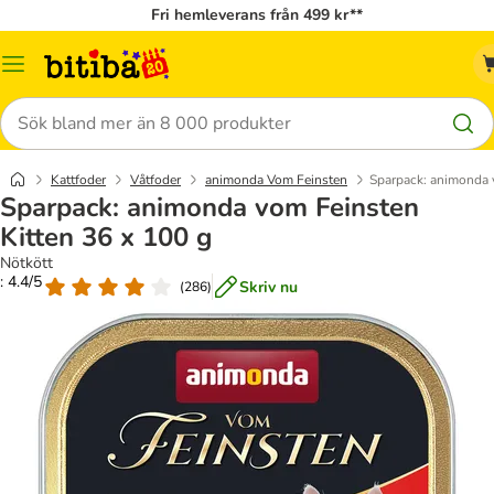
Fri hemleverans från 499 kr**
Meny
Sök
Kattfoder
Våtfoder
animonda Vom Feinsten
Sparpack: animonda 
Sparpack: animonda vom Feinsten
Kitten 36 x 100 g
Nötkött
: 4.4/5
Skriv nu
(
286
)