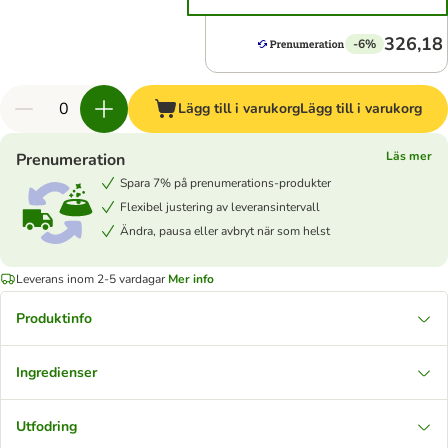
326,18 
-6%
Lägg till i varukorg
Lägg till i varukorg
Läs mer
Prenumeration
Spara 7% på prenumerations-produkter
Flexibel justering av leveransintervall
Ändra, pausa eller avbryt när som helst
Leverans inom 2-5 vardagar
Mer info
Produktinfo
Ingredienser
Utfodring