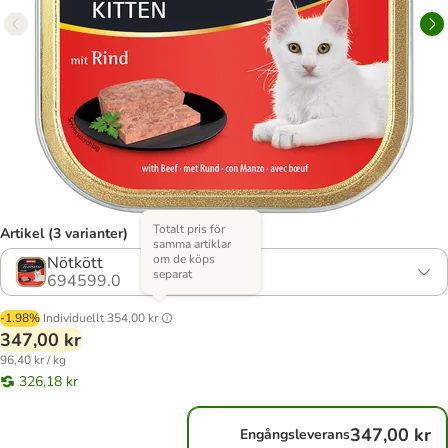
Totalt pris för
Artikel (3 varianter)
samma artiklar
om de köps
Nötkött
separat
694599.0
-1.98%
Individuellt
354,00 kr
347,00 kr
96,40 kr / kg
326,18 kr
347,00 kr
Engångsleverans