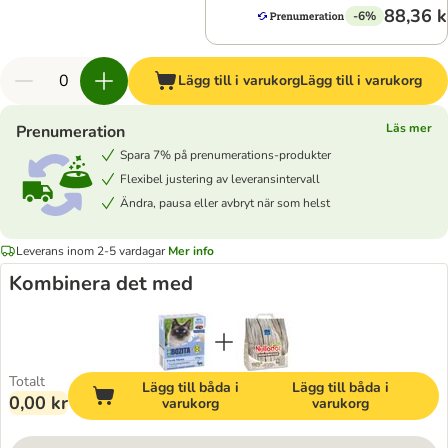
88,36 k
-6%
Lägg till i varukorg
Lägg till i varukorg
Läs mer
Prenumeration
Spara 7% på prenumerations-produkter
Flexibel justering av leveransintervall
Ändra, pausa eller avbryt när som helst
Leverans inom 2-5 vardagar
Mer info
Kombinera det med
Totalt
Lägg till båda i
Lägg till båda i
0,00 kr
varukorg
varukorg