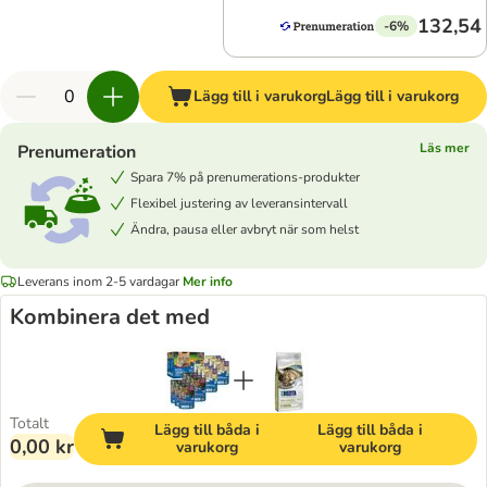
132,54 
-6%
Lägg till i varukorg
Lägg till i varukorg
Läs mer
Prenumeration
Spara 7% på prenumerations-produkter
Flexibel justering av leveransintervall
Ändra, pausa eller avbryt när som helst
Leverans inom 2-5 vardagar
Mer info
Kombinera det med
Totalt
Lägg till båda i
Lägg till båda i
0,00 kr
varukorg
varukorg