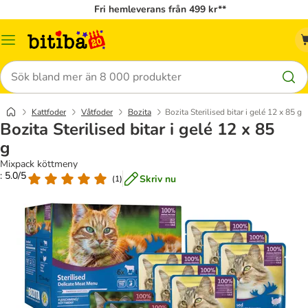
Fri hemleverans från 499 kr**
Meny
Sök
Kattfoder
Våtfoder
Bozita
Bozita Sterilised bitar i gelé 12 x 85 g
Bozita Sterilised bitar i gelé 12 x 85
g
Mixpack köttmeny
: 5.0/5
Skriv nu
(
1
)