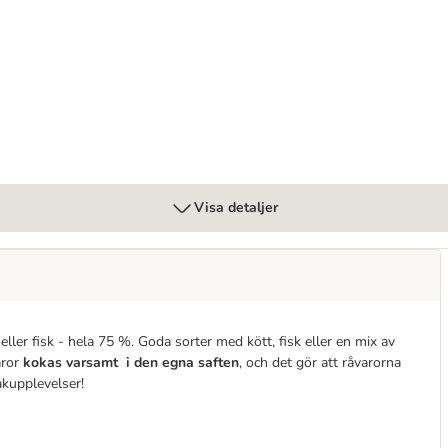
g
Visa detaljer
ler fisk - hela 75 %. Goda sorter med kött, fisk eller en mix av
aror
kokas varsamt i den egna saften
, och det gör att råvarorna
akupplevelser!