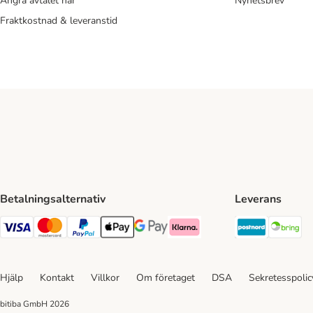
Ångra avtalet här
Nyhetsbrev
Fraktkostnad & leveranstid
Betalningsalternativ
Leverans
Postnord 
Br
VISA Payment Method
Mastercard Payment Method
Paypal Payment Method
Apple Pay Payment Method
Google Pay Payment Method
Klarna Payment Method
Hjälp
Kontakt
Villkor
Om företaget
DSA
Sekretesspoli
bitiba GmbH
2026