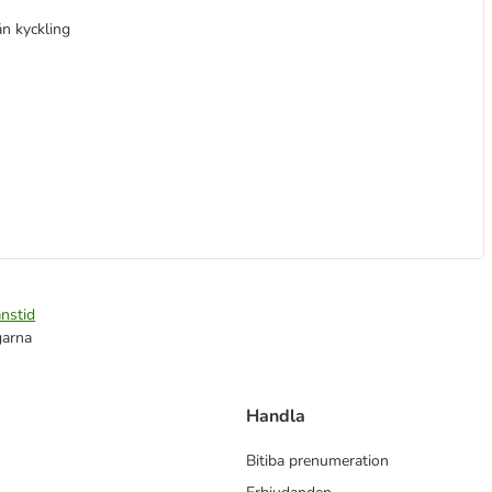
ån kyckling
nstid
garna
Handla
Bitiba prenumeration