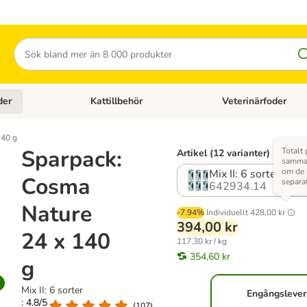
Sök
der
Kattillbehör
Veterinärfoder
egory menu: Hundtillbehör
Open category menu: Kattfoder
Open category menu: K
140 g
Sparpack:
Totalt 
Artikel (12 varianter)
samma 
om de
Mix II: 6 sorter
Cosma
separa
642934.14
Nature
-7.94%
Individuellt
428,00 kr
394,00 kr
24 x 140
117,30 kr / kg
354,60 kr
g
Mix II: 6 sorter
Engångsleve
: 4.8/5
(
107
)