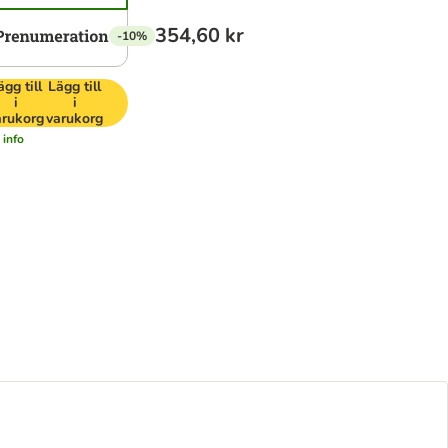
354,60 kr
-10%
ägg till
Lägg till
i
i
arukorg
varukorg
 info