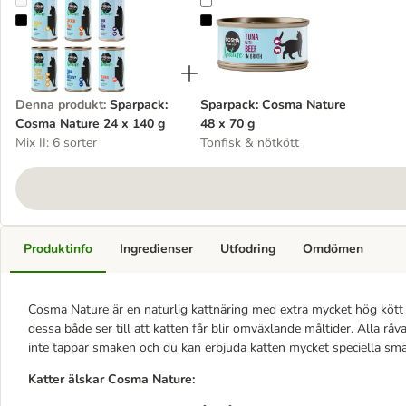
Sparpack: Cosma Nature 24 x 140 g
Sparpack: Cosma Nature 48 x 70 
Denna produkt
:
Sparpack:
Sparpack: Cosma Nature
Cosma Nature 24 x 140 g
48 x 70 g
Mix II: 6 sorter
Tonfisk & nötkött
Produktinfo
Ingredienser
Utfodring
Omdömen
Cosma Nature är en naturlig kattnäring med extra mycket hög kött el
dessa både ser till att katten får blir omväxlande måltider. Alla råv
inte tappar smaken och du kan erbjuda katten mycket speciella sm
Katter älskar Cosma Nature: