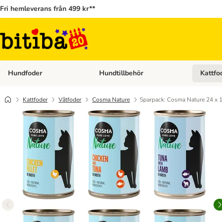
Fri hemleverans från 499 kr**
Hundfoder
Hundtillbehör
Kattfo
Open category menu: Hundfoder
Open cat
Kattfoder
Våtfoder
Cosma Nature
Sparpack: Cosma Nature 24 x 