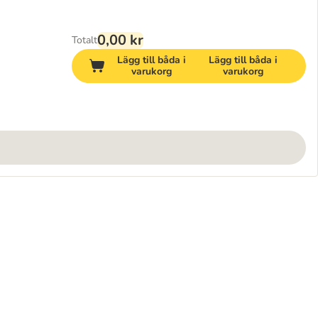
0,00 kr
Totalt
Lägg till båda i
Lägg till båda i
varukorg
varukorg