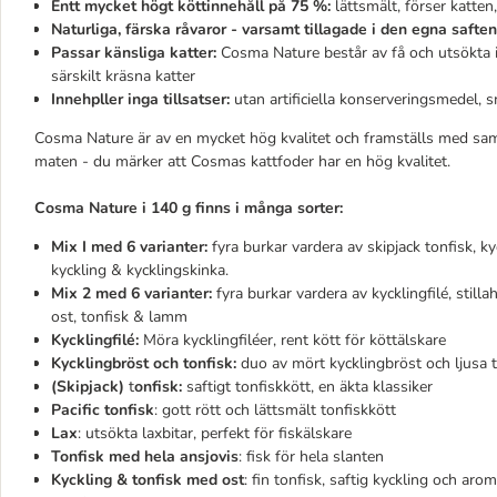
Entt mycket högt köttinnehåll på 75 %:
lättsmält, förser katten
Naturliga, färska råvaror - varsamt tillagade i den egna saften
Passar känsliga katter:
Cosma Nature består av få och utsökta in
särskilt kräsna katter
Innehpller inga tillsatser:
utan artificiella konserveringsmedel
Cosma Nature är av en mycket hög kvalitet och framställs med sam
maten - du märker att Cosmas kattfoder har en hög kvalitet.
Cosma Nature i 140 g finns i många sorter:
Mix I med 6 varianter:
fyra burkar vardera av skipjack tonfisk, ky
kyckling & kycklingskinka.
Mix 2 med 6
varianter
:
fyra burkar vardera av kycklingfilé, still
ost, tonfisk & lamm
Kycklingfilé:
Möra kycklingfiléer, rent kött för köttälskare
Kycklingbröst och tonfisk:
duo av mört kycklingbröst och ljusa t
(Skipjack)
t
onfisk:
saftigt tonfiskkött, en äkta klassiker
Pacific tonfisk
: gott rött och lättsmält tonfiskkött
Lax
: utsökta laxbitar, perfekt för fiskälskare
Tonfisk med hela ansjovis
: fisk för hela slanten
Kyckling & tonfisk med ost
: fin tonfisk, saftig kyckling och aro