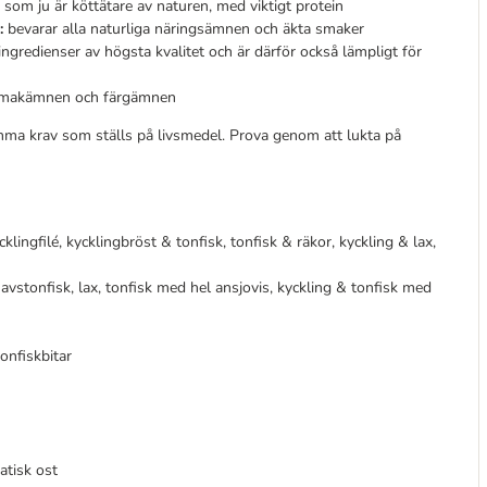
, som ju är köttätare av naturen, med viktigt protein
:
bevarar alla naturliga näringsämnen och äkta smaker
gredienser av högsta kvalitet och är därför också lämpligt för
, smakämnen och färgämnen
ma krav som ställs på livsmedel. Prova genom att lukta på
cklingfilé, kycklingbröst & tonfisk, tonfisk & räkor, kyckling & lax,
ahavstonfisk, lax, tonfisk med hel ansjovis, kyckling & tonfisk med
onfiskbitar
matisk ost