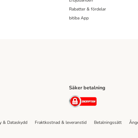
Erbjudanden
Rabatter & fördelar
bitiba App
Säker betalning
Shipping Method
ing Shipping Method
Security
cy & Dataskydd
Fraktkostnad & leveranstid
Betalningssätt
Ånge