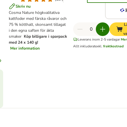
Skriv nu
Cosma Nature högkvalitativa
kattfoder med färska råvaror och
75 % kötthalt, skonsamt tillagat
L
i den egna saften för äkta
v
smaker
Köp billigare i sparpack
Leverans inom 2-5 vardagar
Mer
med 24 x 140 g!
Allt inkluderat
exkl.
fraktkostnad
Mer information