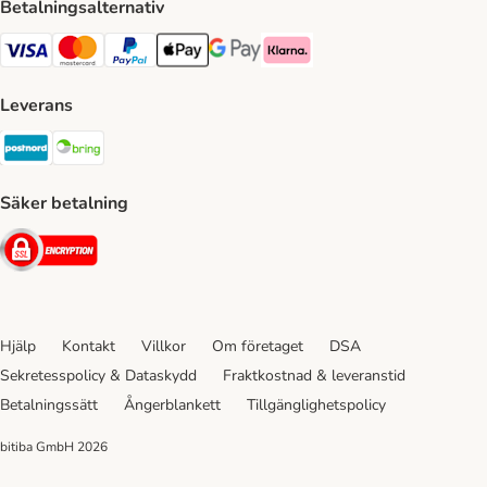
Betalningsalternativ
VISA Payment Method
Mastercard Payment Method
Paypal Payment Method
Apple Pay Payment Method
Google Pay Payment Method
Klarna Payment Method
Leverans
Postnord Shipping Method
Bring Shipping Method
Säker betalning
Security
Hjälp
Kontakt
Villkor
Om företaget
DSA
Sekretesspolicy & Dataskydd
Fraktkostnad & leveranstid
Betalningssätt
Ångerblankett
Tillgänglighetspolicy
bitiba GmbH
2026