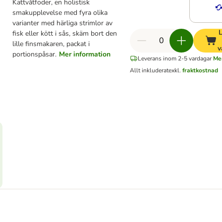
Kattvåtfoder, en holistisk
smakupplevelse med fyra olika
varianter med härliga strimlor av
L
fisk eller kött i sås, skäm bort den
lille finsmakaren, packat i
v
portionspåsar.
Mer information
Leverans inom 2-5 vardagar
Mer
Allt inkluderat
exkl.
fraktkostnad