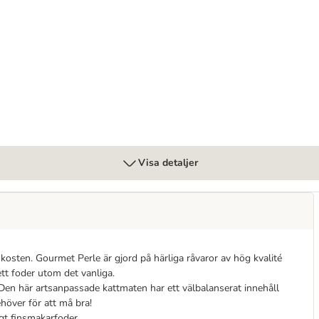
arte 60 x 85 g
Visa detaljer
 kosten. Gourmet Perle är gjord på härliga råvaror av hög kvalité
tt foder utom det vanliga.
n. Den här artsanpassade kattmaten har ett välbalanserat innehåll
höver för att må bra!
igt finsmakarfoder.