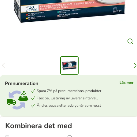
Prenumeration
Läs mer
Spara 7% på prenumerations-produkter
Flexibel justering av leveransintervall
Ändra, pausa eller avbryt när som helst
Kombinera det med