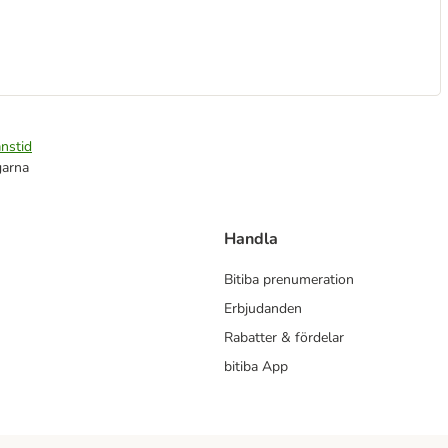
nstid
garna
Handla
Bitiba prenumeration
Erbjudanden
Rabatter & fördelar
bitiba App