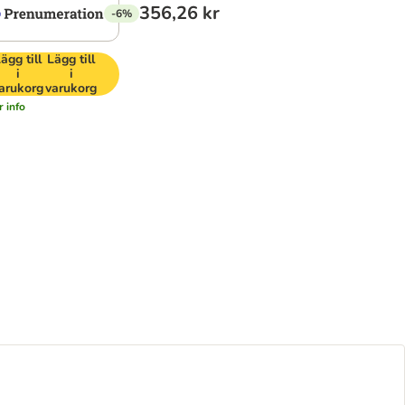
356,26 kr
-6%
ägg till
Lägg till
i
i
arukorg
varukorg
 info