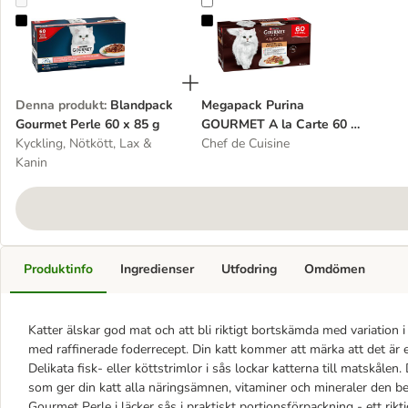
Blandpack Gourmet Perle 60 x 85 g
Megapack Purina GOURMET A la C
Denna produkt
:
Blandpack
Megapack Purina
Gourmet Perle 60 x 85 g
GOURMET A la Carte 60 x
Kyckling, Nötkött, Lax &
85 g
Chef de Cuisine
Kanin
Produktinfo
Ingredienser
Utfodring
Omdömen
Katter älskar god mat och att bli riktigt bortskämda med variation i
med raffinerade foderrecept. Din katt kommer att märka att det är e
Delikata fisk- eller köttstrimlor i sås lockar katterna till matskåle
som ger din katt alla näringsämnen, vitaminer och mineraler den be
Gourmet Perle i läcker sås i praktiskt portionsförpackning - ett rikt