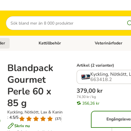
Sök
der
Kattillbehör
Veterinärfoder
egory menu: Hundtillbehör
Open category menu: Kattfoder
Open category menu: K
Blandpack
Artikel (2 varianter)
Kyckling, Nötkött, 
Gourmet
663418.2
Perle 60 x
379,00 kr
74,30 kr / kg
85 g
356,26 kr
Kyckling, Nötkött, Lax & Kanin
: 4.5/5
(
37
)
Engångsleve
Skriv nu