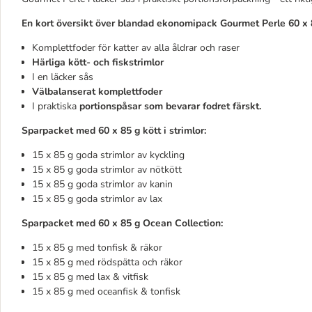
En kort översikt över blandad ekonomipack Gourmet Perle 60 x 
Komplettfoder för katter av alla åldrar och raser
Härliga kött- och fiskstrimlor
I en läcker sås
Välbalanserat komplettfoder
I praktiska
portionspåsar som bevarar fodret färskt.
Sparpacket med 60 x 85 g kött i strimlor:
15 x 85 g goda strimlor av kyckling
15 x 85 g goda strimlor av nötkött
15 x 85 g goda strimlor av kanin
15 x 85 g goda strimlor av lax
Sparpacket med 60 x 85 g Ocean Collection:
15 x 85 g med tonfisk & räkor
15 x 85 g med rödspätta och räkor
15 x 85 g med lax & vitfisk
15 x 85 g med oceanfisk & tonfisk