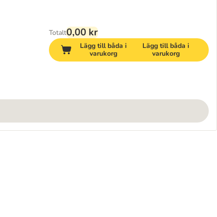
0,00 kr
Totalt
Lägg till båda i
Lägg till båda i
varukorg
varukorg