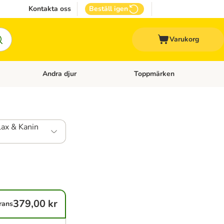
Kontakta oss
Beställ igen
Varukorg
Andra djur
Toppmärken
attillbehör
Open category menu: Veterinärfoder
Open category menu: Andra dj
Lax & Kanin
379,00 kr
rans