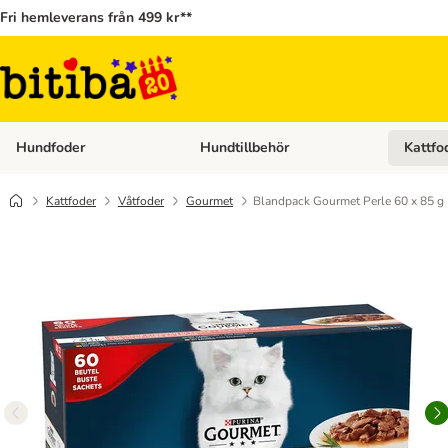
Fri hemleverans från 499 kr**
Hundfoder
Hundtillbehör
Kattfo
Open category menu: Hundfoder
Open cat
Kattfoder
Våtfoder
Gourmet
Blandpack Gourmet Perle 60 x 85 g