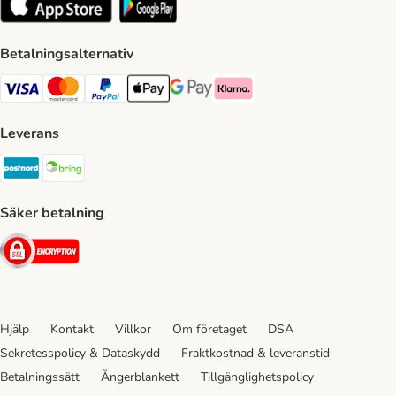
Betalningsalternativ
VISA Payment Method
Mastercard Payment Method
Paypal Payment Method
Apple Pay Payment Method
Google Pay Payment Method
Klarna Payment Method
Leverans
Postnord Shipping Method
Bring Shipping Method
Säker betalning
Security
Hjälp
Kontakt
Villkor
Om företaget
DSA
Sekretesspolicy & Dataskydd
Fraktkostnad & leveranstid
Betalningssätt
Ångerblankett
Tillgänglighetspolicy