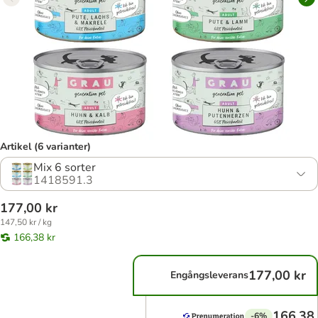
Artikel (6 varianter)
Mix 6 sorter
1418591.3
177,00 kr
147,50 kr / kg
166,38 kr
177,00 kr
Engångsleverans
166,38 
-6%