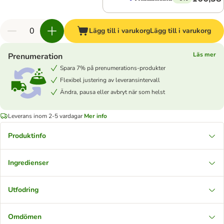
Lägg till i varukorg
Lägg till i varukorg
Läs mer
Prenumeration
Spara 7% på prenumerations-produkter
Flexibel justering av leveransintervall
Ändra, pausa eller avbryt när som helst
Leverans inom 2-5 vardagar
Mer info
Produktinfo
Ingredienser
Utfodring
Omdömen