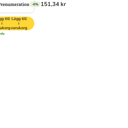
151,34 kr
-6%
g till
Lägg till
i
i
ukorg
varukorg
nfo