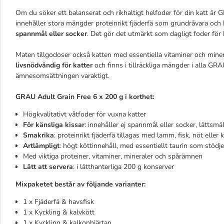
Om du söker ett balanserat och rikhaltigt helfoder för din katt är G
innehåller stora mängder proteinrikt fjäderfä som grundråvara och 
spannmål eller socker
. Det gör det utmärkt som dagligt foder fö
Maten tillgodoser också katten med essentiella vitaminer och min
livsnödvändig för katter
och finns i tillräckliga mängder i alla GR
ämnesomsättningen varaktigt.
GRAU Adult Grain Free 6 x 200 g i korthet:
Högkvalitativt våtfoder för vuxna katter
För känsliga kissar
: innehåller ej spannmål eller socker, lättsmäl
Smakrika
: proteinrikt fjäderfä tillagas med lamm, fisk, nöt eller 
Artlämpligt
: högt köttinnehåll, med essentiellt taurin som st
Med viktiga proteiner, vitaminer, mineraler och spårämnen
Lätt att servera
: i lätthanterliga 200 g konserver
Mixpaketet består av följande varianter:
1 x Fjäderfä & havsfisk
1 x Kyckling & kalvkött
1 x Kyckling & kalkonhjärtan