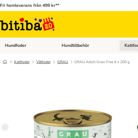
Fri hemleverans från 499 kr**
Hundfoder
Hundtillbehör
Kattfo
Open category menu: Hundfoder
Open cat
Kattfoder
Våtfoder
GRAU
GRAU Adult Grain Free 6 x 200 g