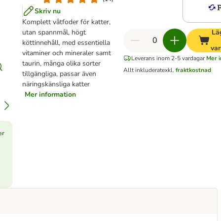
Skriv nu
Komplett våtfoder för katter,
utan spannmål, högt
Läg
köttinnehåll, med essentiella
var
vitaminer och mineraler samt
Leverans inom 2-5 vardagar
Mer i
taurin, många olika sorter
Allt inkluderat
exkl.
fraktkostnad
tillgängliga, passar även
näringskänsliga katter
Mer information
er