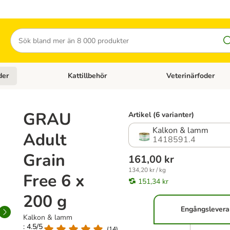
Sök
der
Kattillbehör
Veterinärfoder
egory menu: Hundtillbehör
Open category menu: Kattfoder
Open category menu: K
GRAU
Artikel (6 varianter)
Kalkon & lamm
Adult
1418591.4
Grain
161,00 kr
134,20 kr / kg
Free 6 x
151,34 kr
200 g
Engångslevera
Kalkon & lamm
: 4.5/5
(
14
)