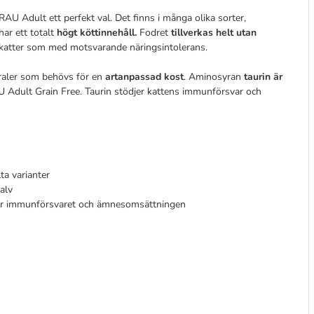
RAU Adult ett perfekt val. Det finns i många olika sorter,
har ett totalt
högt köttinnehåll.
Fodret
tillverkas helt utan
r katter som med motsvarande näringsintolerans.
eraler som behövs för en
artanpassad kost
. Aminosyran
taurin är
AU Adult Grain Free. Taurin stödjer kattens immunförsvar och
ta varianter
kalv
ödjer immunförsvaret och ämnesomsättningen