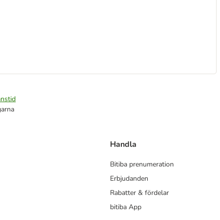
nstid
garna
Handla
Bitiba prenumeration
Erbjudanden
Rabatter & fördelar
bitiba App