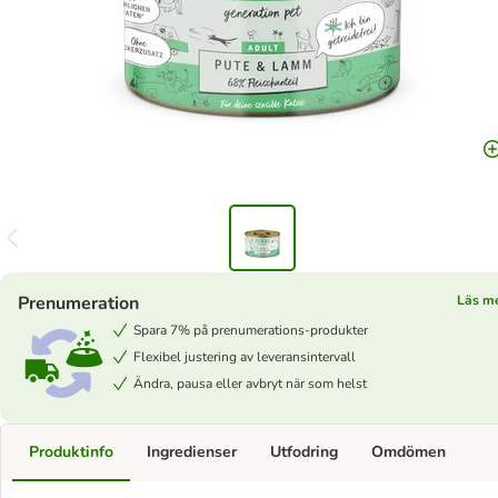
Prenumeration
Läs m
Spara 7% på prenumerations-produkter
Flexibel justering av leveransintervall
Ändra, pausa eller avbryt när som helst
Produktinfo
Ingredienser
Utfodring
Omdömen