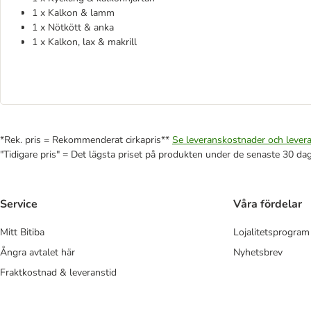
1 x Kalkon & lamm
1 x Nötkött & anka
1 x Kalkon, lax & makrill
*Rek. pris = Rekommenderat cirkapris**
Se leveranskostnader och levera
"Tidigare pris" = Det lägsta priset på produkten under de senaste 30 da
Service
Våra fördelar
Mitt Bitiba
Lojalitetsprogram
Ångra avtalet här
Nyhetsbrev
Fraktkostnad & leveranstid