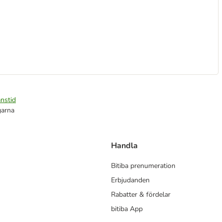
nstid
garna
Handla
Bitiba prenumeration
Erbjudanden
Rabatter & fördelar
bitiba App