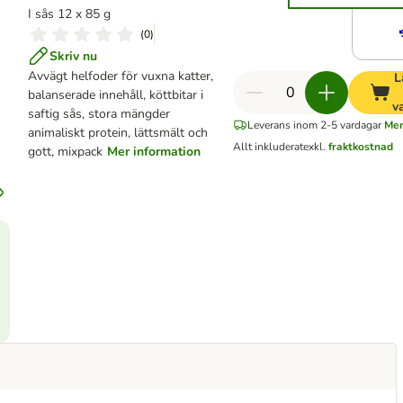
I sås 12 x 85 g
(
0
)
Skriv nu
Avvägt helfoder för vuxna katter,
L
balanserade innehåll, köttbitar i
v
saftig sås, stora mängder
Leverans inom 2-5 vardagar
Mer
animaliskt protein, lättsmält och
Allt inkluderat
exkl.
fraktkostnad
gott, mixpack
Mer information