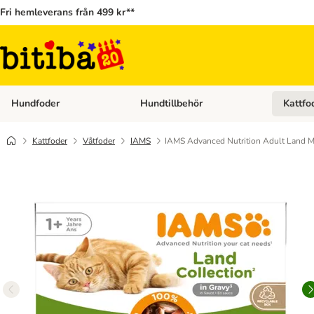
Fri hemleverans från 499 kr**
Hundfoder
Hundtillbehör
Kattfo
Open category menu: Hundfoder
Open cat
Kattfoder
Våtfoder
IAMS
IAMS Advanced Nutrition Adult Land Mi