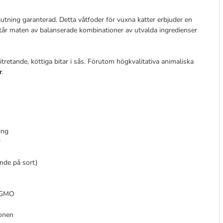
utning garanterad. Detta våtfoder för vuxna katter erbjuder en
år maten av balanserade kombinationer av utvalda ingredienser
tretande, köttiga bitar i sås. Förutom högkvalitativa animaliska
r
.
ing
r
ende på sort)
h GMO
ionen