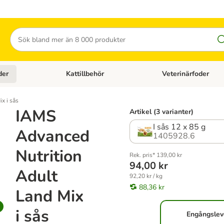
Sök
der
Kattillbehör
Veterinärfoder
egory menu: Hundtillbehör
Open category menu: Kattfoder
Open category menu: K
x i sås
IAMS
Artikel (3 varianter)
I sås 12 x 85 g
Advanced
1405928.6
Nutrition
Rek. pris* 139,00 kr
94,00 kr
Adult
92,20 kr / kg
88,36 kr
Land Mix
i sås
Engångslev