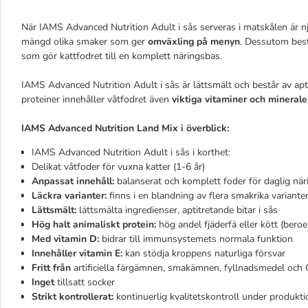
När IAMS Advanced Nutrition Adult i sås serveras i matskålen är nj
mängd olika smaker som ger
omväxling på menyn
. Dessutom best
som gör kattfodret till en komplett näringsbas.
IAMS Advanced Nutrition Adult i sås är lättsmält och består av apti
proteiner innehåller våtfodret även
viktiga vitaminer och minerale
IAMS Advanced Nutrition Land Mix
i överblick:
IAMS Advanced Nutrition Adult i sås i korthet:
Delikat våtfoder för vuxna katter (1-6 år)
Anpassat innehåll:
balanserat och komplett foder för daglig när
Läckra varianter:
finns i en blandning av flera smakrika variante
Lättsmält:
lättsmälta ingredienser, aptitretande bitar i sås
Hög halt animaliskt protein:
hög andel fjäderfä eller kött (bero
Med vitamin D:
bidrar till immunsystemets normala funktion
Innehåller vitamin E:
kan stödja kroppens naturliga försvar
Fritt från
artificiella färgämnen, smakämnen, fyllnadsmedel oc
Inget
tillsatt socker
Strikt kontrollerat:
kontinuerlig kvalitetskontroll under produkt