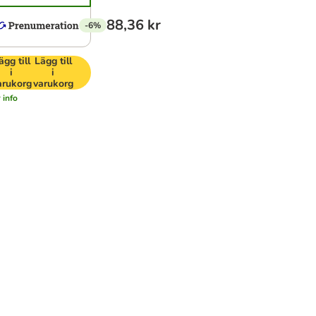
88,36 kr
-6%
ägg till
Lägg till
i
i
arukorg
varukorg
 info