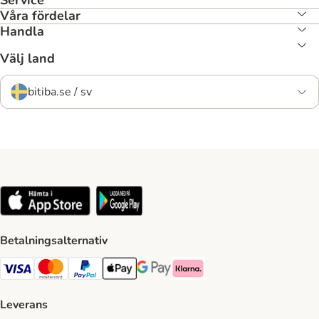
Service
Våra fördelar
Handla
Välj land
bitiba.se / sv
Betalningsalternativ
VISA Payment Method
Mastercard Payment Method
Paypal Payment Method
Apple Pay Payment Method
Google Pay Payment Method
Klarna Payment Method
Leverans