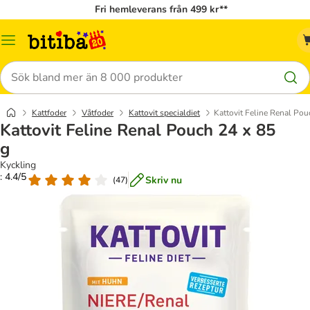
Fri hemleverans från 499 kr**
Meny
Sök
Kattfoder
Våtfoder
Kattovit specialdiet
Kattovit Feline Renal Pou
Kattovit Feline Renal Pouch 24 x 85
g
Kyckling
: 4.4/5
Skriv nu
(
47
)