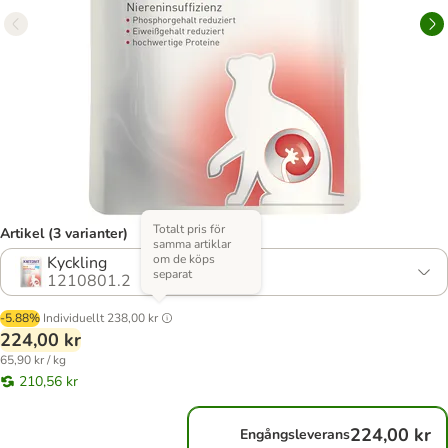
Totalt pris för
Artikel (3 varianter)
samma artiklar
om de köps
Kyckling
separat
1210801.2
-5.88%
Individuellt
238,00 kr
224,00 kr
65,90 kr / kg
210,56 kr
224,00 kr
Engångsleverans