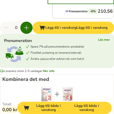
210,56 
-6%
Lägg till i varukorg
Lägg till i varukorg
Läs mer
Prenumeration
Spara 7% på prenumerations-produkter
Flexibel justering av leveransintervall
Ändra, pausa eller avbryt när som helst
Leverans inom 2-5 vardagar
Mer info
Kombinera det med
Totalt
Lägg till båda i
Lägg till båda i
0,00 kr
varukorg
varukorg