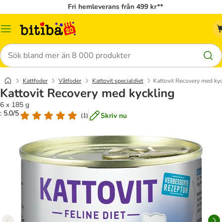
Fri hemleverans från 499 kr**
Meny
Sök
Kattfoder
Våtfoder
Kattovit specialdiet
Kattovit Recovery med ky
Kattovit Recovery med kyckling
6 x 185 g
: 5.0/5
Skriv nu
(
1
)