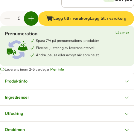
Lägg till i varukorg
Lägg till i varukorg
Läs mer
Prenumeration
Spara 7% på prenumerations-produkter
Flexibel justering av leveransintervall
Ändra, pausa eller avbryt när som helst
Leverans inom 2-5 vardagar
Mer info
Produktinfo
Ingredienser
Utfodring
Omdömen