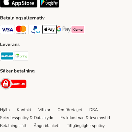
Betalningsalternativ
VISA Payment Method
Mastercard Payment Method
Paypal Payment Method
Apple Pay Payment Method
Google Pay Payment Method
Klarna Payment Method
Leverans
Postnord Shipping Method
Bring Shipping Method
Säker betalning
Security
Hjälp
Kontakt
Villkor
Om företaget
DSA
Sekretesspolicy & Dataskydd
Fraktkostnad & leveranstid
Betalningssätt
Ångerblankett
Tillgänglighetspolicy