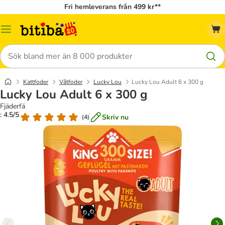
Fri hemleverans från 499 kr**
Meny
Sök
Kattfoder
Våtfoder
Lucky Lou
Lucky Lou Adult 6 x 300 g
Lucky Lou Adult 6 x 300 g
Fjäderfä
: 4.5/5
Skriv nu
(
4
)