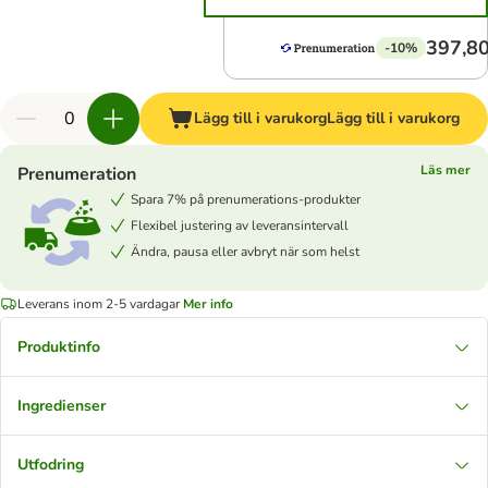
397,80
-10%
Lägg till i varukorg
Lägg till i varukorg
Läs mer
Prenumeration
Spara 7% på prenumerations-produkter
Flexibel justering av leveransintervall
Ändra, pausa eller avbryt när som helst
Leverans inom 2-5 vardagar
Mer info
Produktinfo
Ingredienser
Utfodring