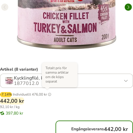
Totalt pris för
Artikel (8 varianter)
samma artiklar
om de köps
Kycklingfilé, kalkon & lax
separat
1877012.0
-7.14%
Individuellt
476,00 kr
442,00 kr
92,10 kr / kg
397,80 kr
442,00 kr
Engångsleverans