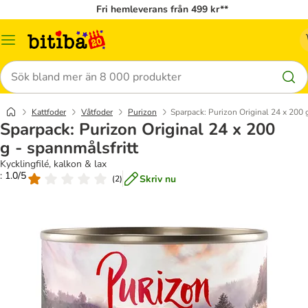
Fri hemleverans från 499 kr**
Meny
Sök
Kattfoder
Våtfoder
Purizon
Sparpack: Purizon Original 24 x 200 
Sparpack: Purizon Original 24 x 200
g - spannmålsfritt
Kycklingfilé, kalkon & lax
: 1.0/5
Skriv nu
(
2
)