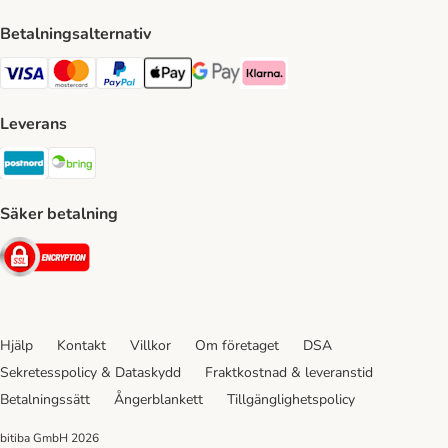
Betalningsalternativ
VISA Payment Method
Mastercard Payment Method
Paypal Payment Method
Apple Pay Payment Method
Google Pay Payment Method
Klarna Payment Method
Leverans
Postnord Shipping Method
Bring Shipping Method
Säker betalning
Security
Hjälp
Kontakt
Villkor
Om företaget
DSA
Sekretesspolicy & Dataskydd
Fraktkostnad & leveranstid
Betalningssätt
Ångerblankett
Tillgänglighetspolicy
bitiba GmbH
2026