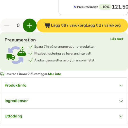
121,50
-10%
Lägg till i varukorg
Lägg till i varukorg
Läs mer
Prenumeration
Spara 7% på prenumerations-produkter
Flexibel justering av leveransintervall
Ändra, pausa eller avbryt när som helst
Leverans inom 2-5 vardagar
Mer info
Produktinfo
Ingredienser
Utfodring